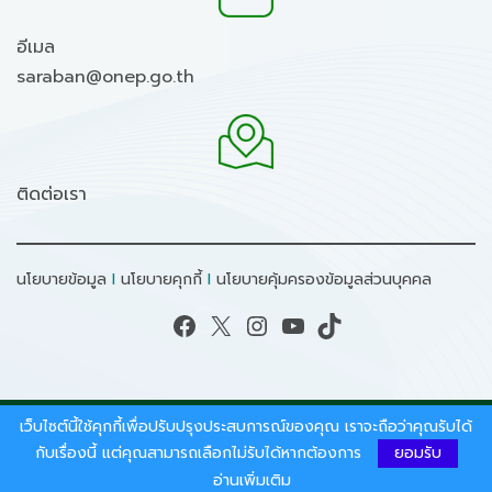
อีเมล
saraban@onep.go.th
ติดต่อเรา
นโยบายข้อมูล
I
นโยบายคุกกี้
I
นโยบายคุ้มครองข้อมูลส่วนบุคคล
Facebook
X
Instagram
YouTube
TikTok
เว็บไซต์นี้ใช้คุกกี้เพื่อปรับปรุงประสบการณ์ของคุณ เราจะถือว่าคุณรับได้
สงวนลิขสิทธิ์ © 2026 - สำนักงานนโยบายและแผน
ทรัพยากรธรรมชาติและสิ่งแวดล้อม.
กับเรื่องนี้ แต่คุณสามารถเลือกไม่รับได้หากต้องการ
ยอมรับ
อ่านเพิ่มเติม