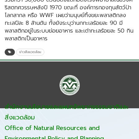
ริสตทศวรรษหลังปี 1970 ขณะที่ องค์การกองทุนสัตว์ป่า
โลกสากล หรือ WWF เผยว่ามนุษย์ทิ้งขยะพลาสติกลง
ทะเลปีละ 8 ล้านตัน ทั้งยังระบุว่านกทะเลร้อยละ 90 มี
พลาสติกอยู่ในระบบย่อยอาหาร และเต่าทะเลร้อยละ 50 กิน
พลาสติกเป็นอาหาร
ข่าวสิ่งแวดล้อม
สำนักงานนโยบายและแผนทรัพยากรธรรมชาติและ
สิ่งแวดล้อม
Office of Natural Resources and
Environmental Policy and Planning