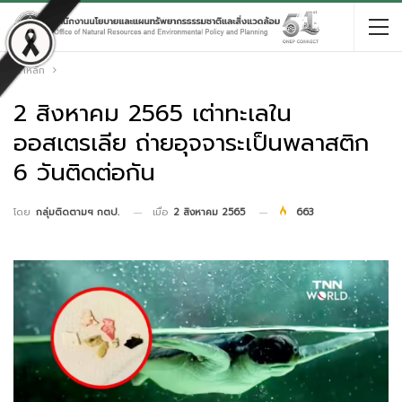
หน้าหลัก
2 สิงหาคม 2565 เต่าทะเลใน
ออสเตรเลีย ถ่ายอุจจาระเป็นพลาสติก
6 วันติดต่อกัน
เมื่อ
2 สิงหาคม 2565
663
โดย
กลุ่มติดตามฯ กตป.