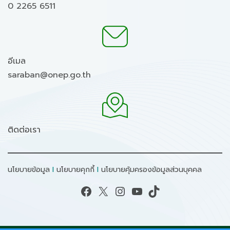
0 2265 6511
อีเมล
saraban@onep.go.th
ติดต่อเรา
นโยบายข้อมูล
I
นโยบายคุกกี้
I
นโยบายคุ้มครองข้อมูลส่วนบุคคล
Facebook
X
Instagram
YouTube
TikTok