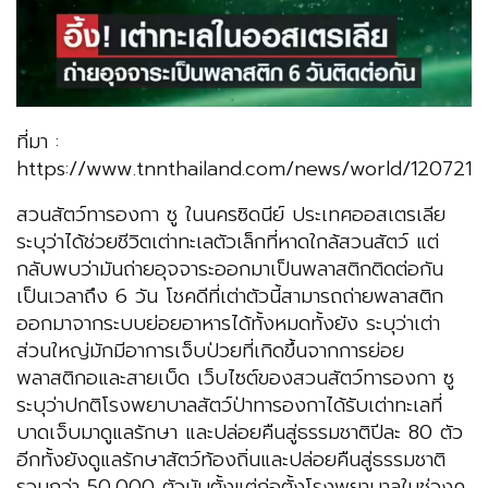
ที่มา :
https://www.tnnthailand.com/news/world/120721
สวนสัตว์ทารองกา ซู ในนครซิดนีย์ ประเทศออสเตรเลีย
ระบุว่าได้ช่วยชีวิตเต่าทะเลตัวเล็กที่หาดใกล้สวนสัตว์ แต่
กลับพบว่ามันถ่ายอุจจาระออกมาเป็นพลาสติกติดต่อกัน
เป็นเวลาถึง 6 วัน โชคดีที่เต่าตัวนี้สามารถถ่ายพลาสติก
ออกมาจากระบบย่อยอาหารได้ทั้งหมดทั้งยัง ระบุว่าเต่า
ส่วนใหญ่มักมีอาการเจ็บป่วยที่เกิดขึ้นจากการย่อย
พลาสติกอและสายเบ็ด เว็บไซต์ของสวนสัตว์ทารองกา ซู
ระบุว่าปกติโรงพยาบาลสัตว์ป่าทารองกาได้รับเต่าทะเลที่
บาดเจ็บมาดูแลรักษา และปล่อยคืนสู่ธรรมชาติปีละ 80 ตัว
อีกทั้งยังดูแลรักษาสัตว์ท้องถิ่นและปล่อยคืนสู่ธรรมชาติ
รวมกว่า 50,000 ตัวนับตั้งแต่ก่อตั้งโรงพยาบาลในช่วงค