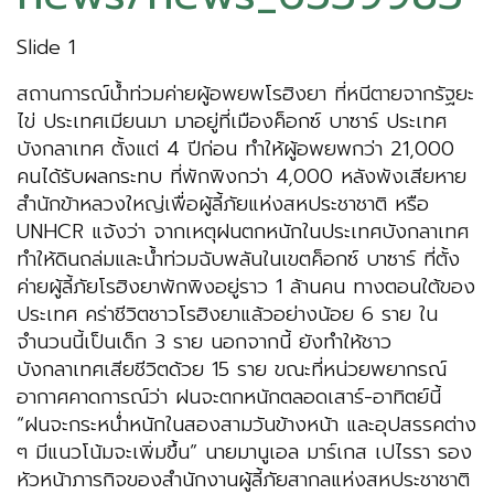
Slide 1
สถานการณ์น้ำท่วมค่ายผู้อพยพโรฮิงยา ที่หนีตายจากรัฐยะ
ไข่ ประเทศเมียนมา มาอยู่ที่เมืองค็อกซ์ บาซาร์ ประเทศ​
บังกลาเทศ ตั้งแต่ 4 ปีก่อน ทำให้ผู้อพยพกว่า 21,000
คนได้รับผลกระทบ ที่พักพิงกว่า 4,000 หลังพังเสียหาย
สำนักข้าหลวงใหญ่เพื่อผู้ลี้ภัยแห่งสหประชาชาติ หรือ
UNHCR แจ้งว่า จากเหตุฝนตกหนักในประเทศบังกลาเทศ
ทำให้ดินถล่มและน้ำท่วมฉับพลันในเขตค็อกซ์ บาซาร์ ที่ตั้ง
ค่ายผู้ลี้ภัยโรฮิงยาพักพิงอยู่ราว 1 ล้านคน ทางตอนใต้ของ
ประเทศ คร่าชีวิตชาวโรฮิงยาแล้วอย่างน้อย 6 ราย ใน
จำนวนนี้เป็นเด็ก 3 ราย นอกจากนี้ ยังทำให้ชาว
บังกลาเทศเสียชีวิตด้วย 15 ราย ขณะที่หน่วยพยากรณ์
อากาศคาดการณ์ว่า ฝนจะตกหนักตลอดเสาร์-อาทิตย์นี้
“ฝนจะกระหน่ำหนักในสองสามวันข้างหน้า และอุปสรรคต่าง
ๆ มีแนวโน้มจะเพิ่มขึ้น” นายมานูเอล มาร์เกส เปไรรา รอง
หัวหน้าภารกิจของสำนักงานผู้ลี้ภัยสากลแห่งสหประชาชาติ