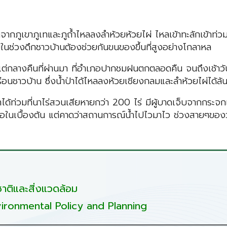
่าจากภูเขาภูเทและภูถ้ำไหลลงลำห้วยห้วยไผ่ ไหลเข้าทะลักเข้า
วมในช่วงดึกชาวบ้านต้องช่วยกันขนของขึ้นที่สูงอย่างโกลาหล
กลางคืนที่ผ่านมา ที่อำเภอปากชมฝนตกตลอดคืน จนถึงเช้าวันนี้เม
นชาวบ้าน ซึ่งน้ำป่าได้ไหลลงห้วยเชียงกลมและลำห้วยไผ่ได้ล้นท
ง น้ำได้ท่วมที่นาไร่สวนเสียหายกว่า 200 ไร่ มีผู้บาดเจ็บจาก
ือในเบื้องต้น แต่คาดว่าสถานการณ์น้ำไปไวมาไว ช่วงสายๆของวัน
ติและสิ่งแวดล้อม
ironmental Policy and Planning