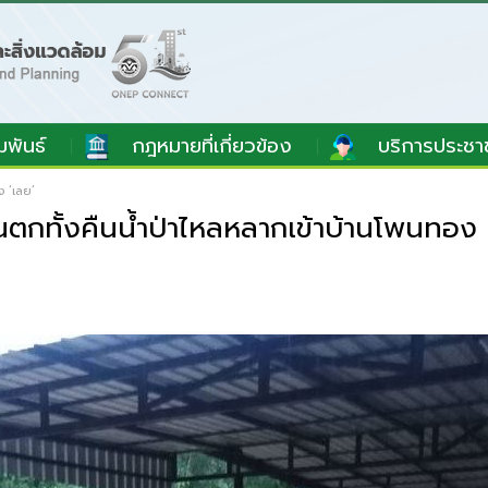
มพันธ์
กฎหมายที่เกี่ยวข้อง
บริการประชา
ง ‘เลย’
กทั้งคืนน้ำป่าไหลหลากเข้าบ้านโพนทอง 