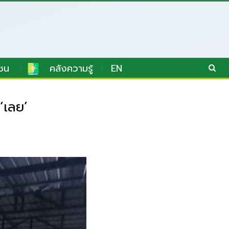
ชน
คลังความรู้
EN
‘เลย’