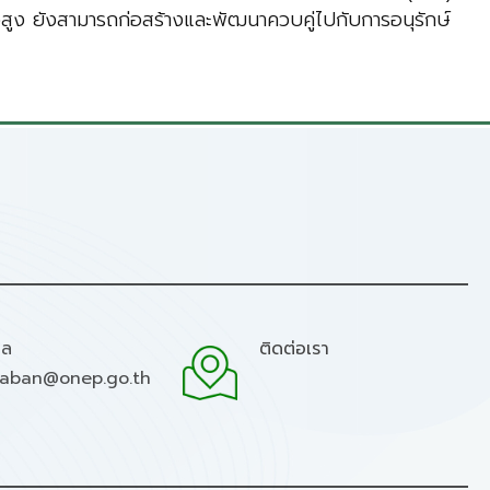
สูง ยังสามารถก่อสร้างและพัฒนาควบคู่ไปกับการอนุรักษ์
มล
ติดต่อเรา
raban@onep.go.th