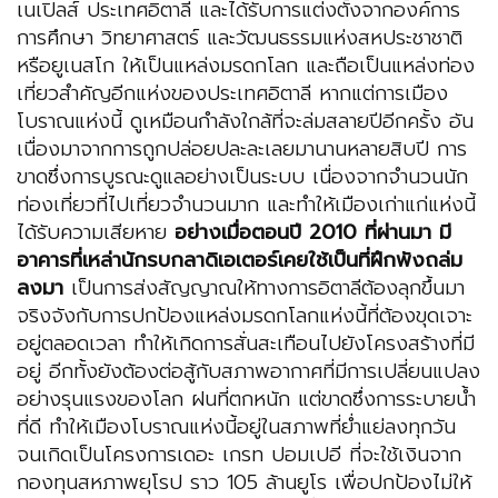
เนเปิลส์ ประเทศอิตาลี และได้รับการแต่งตั้งจากองค์การ
การศึกษา วิทยาศาสตร์ และวัฒนธรรมแห่งสหประชาชาติ
หรือยูเนสโก ให้เป็นแหล่งมรดกโลก และถือเป็นแหล่งท่อง
เที่ยวสำคัญอีกแห่งของประเทศอิตาลี หากแต่การเมือง
โบราณแห่งนี้ ดูเหมือนกำลังใกล้ที่จะล่มสลายปีอีกครั้ง อัน
เนื่องมาจากการถูกปล่อยปละละเลยมานานหลายสิบปี การ
ขาดซึ่งการบูรณะดูแลอย่างเป็นระบบ เนื่องจากจำนวนนัก
ท่องเที่ยวที่ไปเที่ยวจำนวนมาก และทำให้เมืองเก่าแก่แห่งนี้
ได้รับความเสียหาย
อย่างเมื่อตอนปี 2010 ที่ผ่านมา มี
อาคารที่เหล่านักรบกลาดิเอเตอร์เคยใช้เป็นที่ฝึกพังถล่ม
ลงมา
เป็นการส่งสัญญาณให้ทางการอิตาลีต้องลุกขึ้นมา
จริงจังกับการปกป้องแหล่งมรดกโลกแห่งนี้ที่ต้องขุดเจาะ
อยู่ตลอดเวลา ทำให้เกิดการสั่นสะเทือนไปยังโครงสร้างที่มี
อยู่ อีกทั้งยังต้องต่อสู้กับสภาพอากาศที่มีการเปลี่ยนแปลง
อย่างรุนแรงของโลก ฝนที่ตกหนัก แต่ขาดซึ่งการระบายน้ำ
ที่ดี ทำให้เมืองโบราณแห่งนี้อยู่ในสภาพที่ย่ำแย่ลงทุกวัน
จนเกิดเป็นโครงการเดอะ เกรท ปอมเปอี ที่จะใช้เงินจาก
กองทุนสหภาพยุโรป ราว 105 ล้านยูโร เพื่อปกป้องไม่ให้