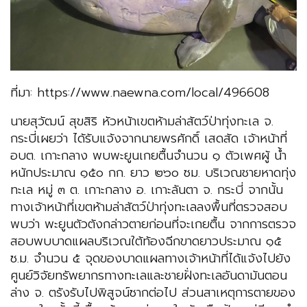
ที่มา: https://www.naewna.com/local/496608
นายสุวัฒน์ สุขสิริ หัวหน้าเขตห้ามล่าสัตว์ป่าทุ่งทะเล จ.
กระบี่เผยว่า ได้รับแจ้งจากนายพรศักดิ์ เสดสัด เจ้าหน้าที่
อบต. เกาะกลาง พบพะยูนเกยตื้นจำนวน ๑ ตัวเพศผู้ น้ำ
หนักประมาณ ๑๕๐ กก. ยาว ๒๖๐ ซม. บริเวณชายหาดทุ่ง
ทะเล หมู่ ๓ ต. เกาะกลาง อ. เกาะลันตา จ. กระบี่ จากนั้น
ทางเจ้าหน้าที่เขตห้ามล่าสัตว์ป่าทุ่งทะเลลงพื้นที่ตรวจสอบ
พบว่า พะยูนตัวตังกล่าวตายก่อนที่จะเกยตื้น จากการตรวจ
สอบพบบาดแผลบริเวณใต้ท้องฉีกขาดยาวประมาณ ๑๕
ซ.ม. จำนวน ๕ จุดของบาดแผลทางเจ้าหน้าที่ได้แจ้งไปยัง
ศูนย์วิจัยทรัพยากรทางทะเลและชายฝั่งทะเลอันดามันตอน
ล่าง จ. ตรังรับไปพิสูจน์ซากต่อไป ส่วนสาเหตุการตายของ