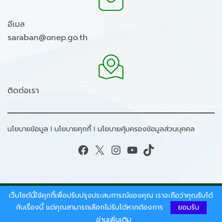
อีเมล
saraban@onep.go.th
ติดต่อเรา
นโยบายข้อมูล
I
นโยบายคุกกี้
I
นโยบายคุ้มครองข้อมูลส่วนบุคคล
Facebook
X
Instagram
YouTube
TikTok
เว็บไซต์นี้ใช้คุกกี้เพื่อปรับปรุงประสบการณ์ของคุณ เราจะถือว่าคุณรับได้
สงวนลิขสิทธิ์ © 2026 - สำนักงานนโยบายและแผน
ทรัพยากรธรรมชาติและสิ่งแวดล้อม.
กับเรื่องนี้ แต่คุณสามารถเลือกไม่รับได้หากต้องการ
ยอมรับ
อ่านเพิ่มเติม