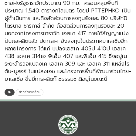
ชายฝั่งรัฐซาราวักประมาณ 90 กม. ครอบคลุมพื้นที่
ประมาณ 1,540 ตารางกิโลเมตร โดยมี PTTEPHKO เป็น
ผู้ดำเนินการ และถือสัดส่วนการลงทุนร้อยละ 80 บริษัทปิ
โตรนาส ชาริกาลี จำกัด ถือสัดส่วนการลงทุนร้อยละ 20
นอกจากโครงการซาราวัก เอสเค 417 ภายใต้สัญญาแบ่ง
ปันผลผลิตแล้ว ปตท.สผ. ยังลงทุนในประเทศมาเลเซียอีก
หลายโครงการ ได้แก่ แปลงเอสเค 405บี 410บี เอสเค
438 เอสเค 314เอ พีเอ็ม 407 และพีเอ็ม 415 ซึ่งอยู่ใน
ระยะสำรวจแปลงเค เอสเค 309 และ เอสเค 311 แหล่งโร
ตัน-บูลอร์ ในแปลงเอช และโครงการพื้นที่พัฒนาร่วมไทย-
มาเลเซีย ซึ่งมีการผลิตก๊าซธรรมชาติอยู่ในขณะนี้
ข่าวสิ่งแวดล้อม