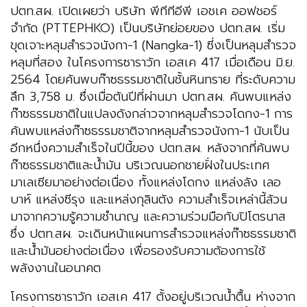
ปตท.สผ. เปิดเผยว่า บริษัท พีทีทีอีพี เอชเค ออฟชอร์
จำกัด (PTTEPHKO) เป็นบริษัทย่อยของ ปตท.สผ. เริ่ม
ขุดเจาะหลุมสำรวจนังกา-1 (Nangka-1) ซี่งเป็นหลุมสำรวจ
หลุมที่สอง ในโครงการซาราวัก เอสเค 417 เมื่อเดือน มิ.ย.
2564 โดยค้นพบก๊าซธรรมชาติในชั้นหินทราย ที่ระดับความ
ลึก 3,758 ม. ซึ่งเมื่อต้นปีที่ผ่านมา ปตท.สผ. ค้นพบแหล่ง
ก๊าซธรรมชาติในแปลงดังกล่าวจากหลุมสำรวจโดกง-1 การ
ค้นพบแหล่งก๊าซธรรมชาติจากหลุมสำรวจนังกา-1 นับเป็น
อีกหนึ่งความสำเร็จในปีนี้ของ ปตท.สผ. หลังจากที่ค้นพบ
ก๊าซธรรมชาติและน้ำมัน บริเวณนอกชายฝั่งในประเทศ
มาเลเซียมาอย่างต่อเนื่อง ทั้งแหล่งโดกง แหล่งลัง เลอ
บาห์ แหล่งซีรุง และแหล่งกุลินตัง ความสำเร็จเหล่านี้ล้วน
มาจากความรู้ความชำนาญ และความร่วมมือกับปิโตรนาส
ซึ่ง ปตท.สผ. จะเดินหน้าแผนการสำรวจแหล่งก๊าซธรรมชาติ
และน้ำมันอย่างต่อเนื่อง เพื่อรองรับความต้องการใช้
พลังงานในอนาคต
โครงการซาราวัก เอสเค 417 ตั้งอยู่บริเวณน้ำตื้น ห่างจาก