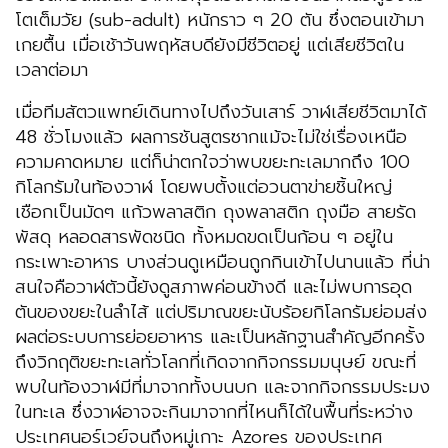
โตเต็มวัย (sub-adult) หนักราว ๆ 20 ตัน ซึ่งตอนเข้ามา
เกยตื้น เมื่อเช้าวันพฤหัสบดียังมีชีวิตอยู่ แต่เสียชีวิตใน
เวลาต่อมา
เมื่อทีมสัตวแพทย์เดินทางไปถึงวันเสาร์ วาฬเสียชีวิตมาได้
48 ชั่วโมงแล้ว ผลการชันสูตรซากแม้จะไม่ใช่เรื่องเหนือ
ความคาดหมาย แต่ก็น่าตกใจว่าพบขยะทะเลมากถึง 100
กิโลกรัมในท้องวาฬ โดยพบตั้งแต่อวนตาข่ายชิ้นใหญ่
เชือกเป็นมัดๆ แก้วพลาสติก ถุงพลาสติก ถุงมือ สายรัด
พัสดุ หลอดสารพัดชนิด ทั้งหมดขดเป็นก้อน ๆ อยู่ใน
กระเพาะอาหาร บางส่วนดูเหมือนถูกกินเข้าไปนานแล้ว ที่น่า
สนใจคือวาฬตัวนี้ยังดูสภาพค่อนข้างดี และไม่พบการอุด
ตันของขยะในลำไส้ แต่ปริมาณขยะนับร้อยกิโลกรัมย่อมส่ง
ผลต่อระบบการย่อยอาหาร และเป็นหลักฐานสำคัญอีกครั้ง
ถึงวิกฤติขยะทะเลทั่วโลกที่เกิดจากกิจกรรมมนุษย์ ขณะที่
พบในท้องวาฬมีที่มาจากทั้งบนบก และจากกิจกรรมประมง
ในทะเล ซึ่งวาฬอาจจะกินมาจากที่ไหนก็ได้ในพื้นที่ระหว่าง
ประเทศนอร์เวย์จนถึงหมู่เกาะ Azores ของประเทศ