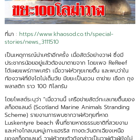
ที่มา :
https://www.khaosod.co.th/special-
stories/news_3111510
เป็นเหตุการณ์น่าเศร้าอีกครั้ง เมื่อสัตว์อย่างวาฬ ซึ่งมี
ประชากรน้อยอยู่แล้วต้องมาตายจาก โดยเพจ ReReef
ได้เผยแพร่ภาพเศร้า เมื่อวาฬหัวทุยเกยตื้น และพบว่าใน
ท้องวาฬที่ยังโตไม่เต็มวัย มีขยะเป็นอวน ตาข่าย เชือก ถุง
พลาสติก ราว 100 กิโลกรัม
โดยโพสต์ระบุว่า “เมื่อวานนี้ เครือข่ายสัตว์ทะเลเกยตื้นของ
สก็อตแลนด์ (Scotland Marine Animals Stranding
Scheme) รายงานการพบซากวาฬหัวทุยที่หาด
Luskentyre beach พื้นที่ชายหาดธรรมชาติที่สวยงาม
และห่างไกลบนหมู่เกาะแฮรริส ทางตะวันตกเฉียงเหนือ
ของสก็อตแลนด์ วาฬหัวทุยตัวดังกล่าวเป็นวาฬตัวผู้ยังไม่