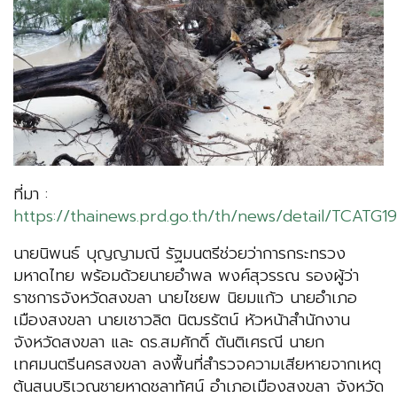
ที่มา :
https://thainews.prd.go.th/th/news/detail/TCATG
นายนิพนธ์ บุญญามณี รัฐมนตรีช่วยว่าการกระทรวง
มหาดไทย พร้อมด้วยนายอำพล พงศ์สุวรรณ รองผู้ว่า
ราชการจังหวัดสงขลา นายไชยพ นิยมแก้ว นายอำเภอ
เมืองสงขลา นายเชาวลิต นิฒรรัตน์ หัวหน้าสำนักงาน
จังหวัดสงขลา และ ดร.สมศักดิ์ ตันติเศรณี นายก
เทศมนตรีนครสงขลา ลงพื้นที่สำรวจความเสียหายจากเหตุ
ต้นสนบริเวณชายหาดชลาทัศน์ อำเภอเมืองสงขลา จังหวัด