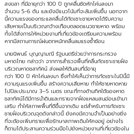
สงขลา ที่มีอายุกว่า 100 ปี ถูกคลื่นซัดหักโค่นลงมา
จำนวน 5-6 ต้น และยังมีแนวโน้มที่จะล้มเพิ่มขึ้น นอกจาก
นี้ความแรงของกระแสคลื่นได้กัดเซาะชายหาดได้รับความ
เสียหายเป็นบริเวณกว้างเกือบตลอดแนวชายหาด พร้อม
ทั้งได้สั่งการให้หน่วยงานที่เกี่ยวข้องเตรียมความพร้อม
หากมีสถานการณ์ฝนตกหนักคลื่นลมแรงซ้ำซ้อน
นายนิพนธ์ บุญญามณี รัฐมนตรีช่วยว่าการกระทรวง
มหาดไทย กล่าวว่า จากการสำรวจพื้นที่คลื่นกัดเซาะชายฝั่ง
บริเวณหาดชลาทัศน์ ส่งผลให้ต้นสนที่มีอายุ
กว่า 100 ปี หักโค่นลงมา ซึ่งทำให้เห็นว่าการกัดเซาะในปีนี้มี
ความรุนแรงเพิ่มขึ้น สร้างความเสียหาย ทำให้ชายหาดหาย
ไปปีละประมาณ 3–5 เมตร ขณะที่ทางด้านทิศใต้ของหาด
ชลาทัศน์ได้มีการนำดินและทรายจากฝั่งแหลมสนอ่อนเข้ามา
เสริม ทำให้สภาพพื้นที่ดีขึ้นจากเดิม แต่สำหรับการกัดเซาะ
ชายฝั่งบริเวณจุดดังกล่าวนี้ ยังคงมีความจำเป็นอย่างยิ่ง
ที่จะต้องเพิ่มทรายเพื่อรักษาสภาพเดิมให้คงอยู่ อย่างไร
ก็ตามได้ประสานความร่วมมือไปยังหน่วยงานที่เกี่ยวข้องใน