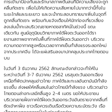
การเข้ามาป้องกันและรักษาสภาพต้นสนที่มีความเสี่ยงจะถูก
คลื่นกัดเซาะ เพื่อไม่ให้เกิดความเสียหายไปมากกว่านี้ทั้งใน
ระยะใกล้และระยะยาว และจะนำกระสอบทรายมาเพิ่มในจุดที่
ถูกคลื่นกัดเซาะ พร้อมกับแจ้งเตือนให้นักท่องเที่ยวเลี่ยง
ลงเล่นน้ำทะเลบริเวณชายหาดชลาทัศน์ในช่วงนี้ ขณะ
เดียวกัน ศูนย์อุตุนิยมวิทยาภาคใต้ฝั่งตะวันออกได้รา
ยงานสถาพอากาศในพื้นที่ภาคใต้ฝั่งตะวันออกว่า บริเวณ
ความกดอากาศสูงหรือมวลอากาศเย็นกำลังแรงระลอกใหม่
จากประเทศจีน ได้จะแผ่เสริมลงมาปกคลุมประเทศไทยตอน
บน
ในวันที่ 3 ธันวาคม 2562 ลักษณะดังกล่าวจะทำให้ใน
ระหว่างวันที่ 3-7 ธันวาคม 2562 มรสุมตะวันออกเฉียง
เหนือที่พัดปกคลุมอ่าวไทย ภาคใต้และทะเลอันดามันมีกำลัง
แรงขึ้น ส่งผลให้คลื่นลมในอ่าวไทยมีกำลังแรง บริเวณอ่าว
ไทยตอนล่างทะเลมีคลื่นสูง 2-4 เมตร ขอให้ประชาชน
บริเวณชายฝั่งภาคใต้ฝั่งตะวันออกระวังอันตรายจากคลื่นที่
ซัดเข้าหาฝั่ง ชาวเรือควรเดินเรือด้วยความระมัดระวัง เรือ