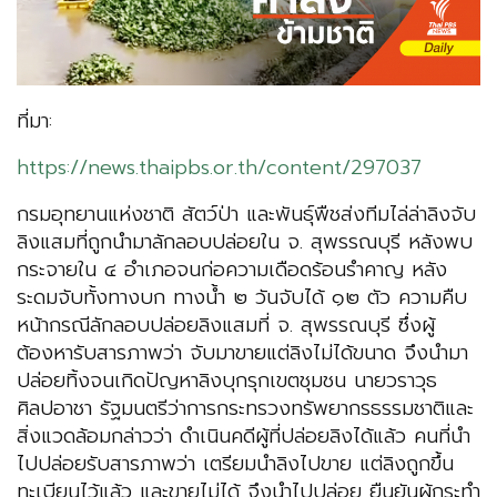
ที่มา:
https://news.thaipbs.or.th/content/297037
กรมอุทยานแห่งชาติ สัตว์ป่า และพันธ์ุพืชส่งทีมไล่ล่าลิงจับ
ลิงแสมที่ถูกนำมาลักลอบปล่อยใน จ. สุพรรณบุรี หลังพบ
กระจายใน ๔ อำเภอจนก่อความเดือดร้อนรำคาญ หลัง
ระดมจับทั้งทางบก ทางน้ำ ๒ วันจับได้ ๑๒ ตัว ความคืบ
หน้ากรณีลักลอบปล่อยลิงแสมที่ จ. สุพรรณบุรี ซึ่งผู้
ต้องหารับสารภาพว่า จับมาขายแต่ลิงไม่ได้ขนาด จึงนำมา
ปล่อยทิ้งจนเกิดปัญหาลิงบุกรุกเขตชุมชน นายวราวุธ
ศิลปอาชา รัฐมนตรีว่าการกระทรวงทรัพยากรธรรมชาติและ
สิ่งแวดล้อมกล่าวว่า ดำเนินคดีผู้ที่ปล่อยลิงได้แล้ว คนที่นำ
ไปปล่อยรับสารภาพว่า เตรียมนำลิงไปขาย แต่ลิงถูกขึ้น
ทะเบียนไว้แล้ว และขายไม่ได้ จึงนำไปปล่อย ยืนยันผู้กระทำ