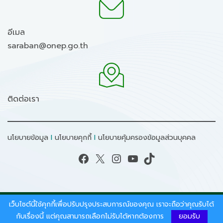
อีเมล
saraban@onep.go.th
ติดต่อเรา
นโยบายข้อมูล
I
นโยบายคุกกี้
I
นโยบายคุ้มครองข้อมูลส่วนบุคคล
Facebook
X
Instagram
YouTube
TikTok
เว็บไซต์นี้ใช้คุกกี้เพื่อปรับปรุงประสบการณ์ของคุณ เราจะถือว่าคุณรับได้
สงวนลิขสิทธิ์ © 2026 - สำนักงานนโยบายและแผน
ทรัพยากรธรรมชาติและสิ่งแวดล้อม.
กับเรื่องนี้ แต่คุณสามารถเลือกไม่รับได้หากต้องการ
ยอมรับ