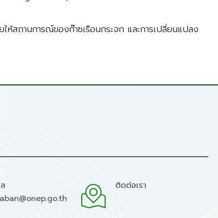
ช่วยให้สถานการณ์ของก๊าซเรือนกระจก และการเปลี่ยนแปลง
มล
ติดต่อเรา
raban@onep.go.th