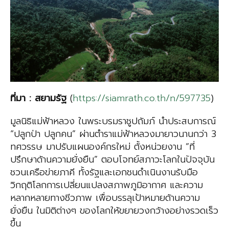
ที่มา
:
สยามรั
ฐ
(
https://siamrath.co.th/n/597735
)
มูลนิธิแม่ฟ้าหลวง ในพระบรมราชูปถัมภ์ นำประสบการณ์
“ปลูกป่า ปลูกคน” ผ่านตำราแม่ฟ้าหลวงมายาวนานกว่า 3
ทศวรรษ มาปรับแผนองค์กรใหม่ ตั้งหน่วยงาน “ที่
ปรึกษาด้านความยั่งยืน” ตอบโจทย์สภาวะโลกในปัจจุบัน
ชวนเครือข่ายภาคี ทั้งรัฐและเอกชนดำเนินงานรับมือ
วิกฤติโลกการเปลี่ยนแปลงสภาพภูมิอากาศ และความ
หลากหลายทางชีวภาพ เพื่อบรรลุเป้าหมายด้านความ
ยั่งยืน ในมิติต่างๆ ของโลกให้ขยายวงกว้างอย่างรวดเร็ว
ขึ้น