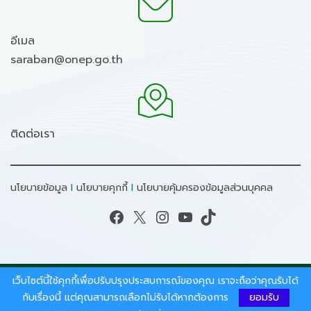
อีเมล
saraban@onep.go.th
ติดต่อเรา
นโยบายข้อมูล
I
นโยบายคุกกี้
I
นโยบายคุ้มครองข้อมูลส่วนบุคคล
Facebook
X
Instagram
YouTube
TikTok
เว็บไซต์นี้ใช้คุกกี้เพื่อปรับปรุงประสบการณ์ของคุณ เราจะถือว่าคุณรับได้
สงวนลิขสิทธิ์ © 2026 - สำนักงานนโยบายและแผน
ทรัพยากรธรรมชาติและสิ่งแวดล้อม.
กับเรื่องนี้ แต่คุณสามารถเลือกไม่รับได้หากต้องการ
ยอมรับ