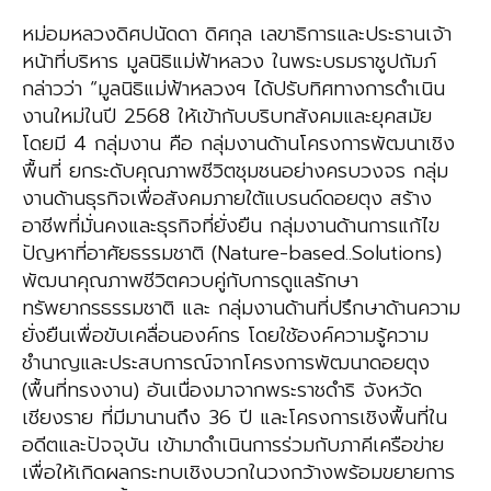
หม่อมหลวงดิศปนัดดา ดิศกุล เลขาธิการและประธานเจ้า
หน้าที่บริหาร มูลนิธิแม่ฟ้าหลวง ในพระบรมราชูปถัมภ์
กล่าวว่า “มูลนิธิแม่ฟ้าหลวงฯ ได้ปรับทิศทางการดำเนิน
งานใหม่ในปี 2568 ให้เข้ากับบริบทสังคมและยุคสมัย
โดยมี 4 กลุ่มงาน คือ กลุ่มงานด้านโครงการพัฒนาเชิง
พื้นที่ ยกระดับคุณภาพชีวิตชุมชนอย่างครบวงจร กลุ่ม
งานด้านธุรกิจเพื่อสังคมภายใต้แบรนด์ดอยตุง สร้าง
อาชีพที่มั่นคงและธุรกิจที่ยั่งยืน กลุ่มงานด้านการแก้ไข
ปัญหาที่อาศัยธรรมชาติ (Nature-based..Solutions)
พัฒนาคุณภาพชีวิตควบคู่กับการดูแลรักษา
ทรัพยากรธรรมชาติ และ กลุ่มงานด้านที่ปรึกษาด้านความ
ยั่งยืนเพื่อขับเคลื่อนองค์กร โดยใช้องค์ความรู้ความ
ชำนาญและประสบการณ์จากโครงการพัฒนาดอยตุง
(พื้นที่ทรงงาน) อันเนื่องมาจากพระราชดำริ จังหวัด
เชียงราย ที่มีมานานถึง 36 ปี และโครงการเชิงพื้นที่ใน
อดีตและปัจจุบัน เข้ามาดำเนินการร่วมกับภาคีเครือข่าย
เพื่อให้เกิดผลกระทบเชิงบวกในวงกว้างพร้อมขยายการ