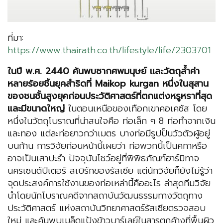
ที่มา:
https://www.thairath.co.th/lifestyle/life/2303701
ในปี พ.ศ.
2440 ค้นพบซากศพมนุษย์ และวัตถุล้ำค่า
หลายร้อยชิ้นยุคสำริดที่ Maikop kurgan หนึ่งในสุสาน
ของชนชั้นสูงยุคก่อนประวัติศาสตร์ที่ตกแต่งหรูหราที่สุด
และมีขนาดใหญ่
ในตอนเหนือของเทือกเขาคอเคซัส โดย
หนึ่งในวัตถุโบราณที่น่าสนใจคือ ท่อเล็ก ๆ 8 ท่อทำจากเงิน
และทอง แต่ละท่อยาวกว่าเมตร บางท่อมีรูปปั้นวัวตัวผู้อยู่
บนก้าน การวิจัยก่อนหน้านี้เผยว่า ท่อพวกนี้เป็นคทาหรือ
อาจเป็นเสาปะรำ ปัจจุบันโชว์อยู่ที่พิพิธภัณฑ์ฮาร์มิทาจ
นครเซนต์ปีเตอร์ สเบิร์กของรัสเซีย แต่นักวิจัยก็ยังไม่รู้ว่า
จุดประสงค์การใช้งานของท่อเหล่านี้คืออะไร
ล่าสุดทีมวิจัย
นำโดยนักโบราณคดีจากสถาบันวัฒนธรรมทางวัตถุทาง
ประวัติศาสตร์ แห่งสถาบันวิทยาศาสตร์รัสเซียตรวจสอบ
ใหม่ และค้นพบเมล็ดแป้งข้าวบาร์เลย์ในสารตกค้างที่พื้นผิว