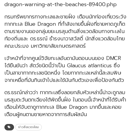
dragon-warning-at-the-beaches-89400.php
กรมทรัพยากรทางทะเลและชายฝั่ง เตือนนักท่องเที่ยวระวัง
ทากทะเล Blue Dragon ที่กำลังเกยขึ้นฝั่งที่ชายหาดภูเก็ต
ตามรายงานของกลุ่มขยะมรสุมด้านสิ่งแวดล้อมทางทะเลใน
ท้องถิ่นและ ดร.ธรณ์ ธำรงนาวาสวัสดิ์ นักสิ่งแวดล้อมไทย
คณะประมง มหาวิทยาลัยเกษตรศาสตร์
เจ้าหน้าที่จากศูนย์วิจัยทะเลอันดามันตอนบนของ DMCR
ได้ยืนยันว่า สัตว์ชนิดนี้ว่าเป็น Glaucus atlanticus ซึ่ง
เป็นสาขาทากทะเลชนิดหนึ่ง โดยทากทะเลเหล่านี้สะสมพิษ
จากเหยื่อที่มันกินเข้าไปและใช้มันกับตัวเองเพื่อป้องกันตัว
ดร.ธรณ์กล่าวว่า ทากทะเลซึ่งลอยกลับหัวเหล่านี้น่าจะถูกลม
มรสุมตะวันตกเฉียงใต้พัดขึ้นฝั่ง ในตอนนี้เจ้าหน้าที่ได้รับคำ
เตือนให้จับตาดูทากทะเล Blue Dragon มากขึ้นและคอย
เตือนผู้คนตามชายหาดจากการสัมผัสมัน
ข่าวสิ่งแวดล้อม