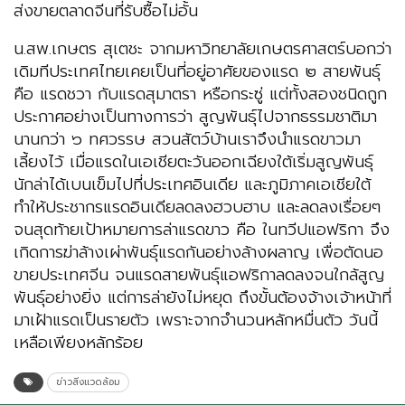
ส่งขายตลาดจีนที่รับซื้อไม่อั้น
น.สพ.เกษตร สุเตชะ จากมหาวิทยาลัยเกษตรศาสตร์บอกว่า
เดิมทีประเทศไทยเคยเป็นที่อยู่อาศัยของแรด ๒ สายพันธุ์
คือ แรดชวา กับแรดสุมาตรา หรือกระซู่ แต่ทั้งสองชนิดถูก
ประกาศอย่างเป็นทางการว่า สูญพันธุ์ไปจากธรรมชาติมา
นานกว่า ๖ ทศวรรษ สวนสัตว์บ้านเราจึงนำแรดขาวมา
เลี้ยงไว้ เมื่อแรดในเอเชียตะวันออกเฉียงใต้เริ่มสูญพันธุ์
นักล่าได้เบนเข็มไปที่ประเทศอินเดีย และภูมิภาคเอเชียใต้
ทำให้ประชากรแรดอินเดียลดลงฮวบฮาบ และลดลงเรื่อยๆ
จนสุดท้ายเป้าหมายการล่าแรดขาว คือ ในทวีปแอฟริกา จึง
เกิดการฆ่าล้างเผ่าพันธุ์แรดกันอย่างล้างผลาญ เพื่อตัดนอ
ขายประเทศจีน จนแรดสายพันธุ์แอฟริกาลดลงจนใกล้สูญ
พันธุ์อย่างยิ่ง แต่การล่ายังไม่หยุด ถึงขั้นต้องจ้างเจ้าหน้าที่
มาเฝ้าแรดเป็นรายตัว เพราะจากจำนวนหลักหมื่นตัว วันนี้
เหลือเพียงหลักร้อย
ข่าวสิ่งแวดล้อม