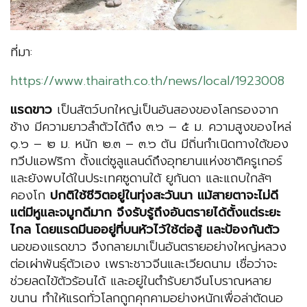
ที่มา:
https://www.thairath.co.th/news/local/1923008
แรดขาว
เป็นสัตว์บกใหญ่เป็นอันสองของโลกรองจาก
ช้าง มีความยาวลำตัวได้ถึง ๓.๖ – ๕ ม. ความสูงของไหล่
๑.๖ – ๒ ม. หนัก ๒.๓ – ๓.๖ ตัน มีถิ่นกำเนิดทางใต้ของ
ทวีปแอฟริกา ตั้งแต่ซูลูแลนด์ถึงอุทยานแห่งชาติครูเกอร์
และยังพบได้ในประเทศซูดานใต้ ยูกันดา และแถบใกล้ๆ
คองโก
ปกติใช้ชีวิตอยู่ในทุ่งสะวันนา แม้สายตาจะไม่ดี
แต่มีหูและจมูกดีมาก จึงรับรู้ถึงอันตรายได้ตั้งแต่ระยะ
ไกล โดยแรดมีนออยู่ที่บนหัวไว้ใช้ต่อสู้ และป้องกันตัว
นอของแรดขาว จึงกลายมาเป็นอันตรายอย่างใหญ่หลวง
ต่อเผ่าพันธุ์ตัวเอง เพราะชาวจีนและเวียดนาม เชื่อว่าจะ
ช่วยลดไข้ตัวร้อนได้ และอยู่ในตำรับยาจีนโบราณหลาย
ขนาน ทำให้แรดทั่วโลกถูกคุกคามอย่างหนักเพื่อล่าตัดนอ