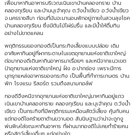
เพื่อมาหากินอาหารบริเวณเนินเขาบ้านคลองทราย บ้าน
คลองทุเรียน และบ้านบุเจ้าคุณ ต.วังน้ำเขียว อ.วังน้ำเขียว
จ.นครราชสีมา ก่อนที่มันจะมานอนพักอยู่ภายในสวนลุงโชค
บ้านคลองทุเรียน ซึ่งมีต้นไม้ไผ่ร่มรื่น และมีน้ำให้ดื่มกิน
อย่างไม่ขาดแคลน
พฤติกรรมของทองดีเป็นกระทิงเลี้ยงแบบปล่อย เดิม
อาศัยหากินอยู่ที่ผากระดาษในเขตอุทยานแห่งชาติเขาใหญ่
ต่อมาทองดีเดินหากินอาหารมาเรื่อยๆ และหนีจากแนวเขต
ป่าอุทยานแห่งชาติเขาใหญ่ ฝั่ง อ.ปากช่อง เพราะมีการ
บุกรุกแหล่งอาหารของกระทิง เป็นพื้นที่ทำการเกษตร บ้าน
พัก โรงแรม รีสอร์ต รวมถึงสนามกอล์ฟ
ทองดีจึงหนีจากอุทยานแห่งชาติเขาใหญ่มาหากินอยู่แถว
เนินเขาบ้านคลองทราย คลองทุเรียน และบุเจ้าคุณ ต.วังน้ำ
เขียว เป็นกระทิงที่มีพฤติกรรมเหมือนสัตว์เลี้ยง คุ้นกับคน
แต่ทองดีโชคร้ายตาด้านขวาบอด สันนิษฐานว่าน่าจะถูกงู
พ่นพิษใส่ขณะหากินอาหาร ที่ผ่านมาทองดีไม่เคยทำร้ายคน
หรือสัตว์เลี้ยงอื่นๆ แต่อย่างใด