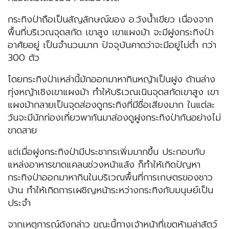
กระทิงป่าถือเป็นสัญลักษณ์ของ อ.วังน้ำเขียว เนื่องจาก
พื้นที่บริเวณจุดสกัด เขาสูง เขาแผงม้า จะมีฝูงกระทิงป่า
อาศัยอยู่ เป็นจำนวนมาก ปัจจุบันคาดว่าจะมีอยู่ไม่ต่ำ กว่า
300 ตัว
โดยกระทิงป่าเหล่านี้มักออกมาหากินหญ้าเป็นฝูง ด้านล่าง
ทุ่งหญ้าเชิงเขาแผงม้า ทำให้บริเวณเนินจุดสกัดเขาสูง เขา
แผงม้ากลายเป็นจุดส่องดูกระทิงที่มีชื่อเสียงมาก ในแต่ละ
วันจะมีนักท่องเที่ยวพากันมาส่องดูฝูงกระทิงป่ากันอย่างไม่
ขาดสาย
แต่เมื่อฝูงกระทิงป่ามีประชากรเพิ่มมากขึ้น ประกอบกับ
แหล่งอาหารขาดแคลนช่วงหน้าแล้ง ก็ทำให้เกิดปัญหา
กระทิงป่าออกมาหากินในบริเวณพื้นที่การเกษตรของชาว
บ้าน ทำให้เกิดการเผชิญหน้าระหว่างกระทิงกับมนุษย์เป็น
ประจำ
จากเหตุการณ์ดังกล่าว ขณะนี้ทางเจ้าหน้าที่เขตห้ามล่าสัตว์