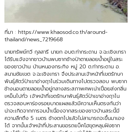
ที่มา : https://www.khaosod.co.th/around-
thailand/news_7219668
นายทรัพย์ทวี กุลสารี นายก อบต.ท่ากระดาน จ.ฉะเชิงเทรา
ได้รับแจ้งจากชาวบ้านพบซากช้างป่าตายลอยน้ำอยู่ในสระ
ของชาวบ้าน บ้านหนองกระทิง หมู่ 20 ต.ท่ากระดาน อ.
สนามชัยเขต จ.ฉะเชิงเทรา จึงประสานเจ้าหน้าที่เขตรักษา
พันธุ์สัตว์ป่าเขาอ่างฤาไนร่วมเดินทางไปตรวจสอบ พบซาก
ช้างนอนตายลอยน้ำอยู่กลางสระสภาพศพเน่าเปื่อยส่งกลิ่น
เหม็นไปทั่ว เจ้าหน้าที่เขตรักษาพันธุ์สัตว์ป่าเขาอ่างฤาไน
ตรวจสอบหาร่องรอยบาดแผลแล้วมีความเห็นตรงกันว่า
น่าจะเกิดจากการจมน้ำเนื่องจากสระของชาวบ้านสระนี้มี
ความลึกถึง 5 เมตร ช้างตกไปแล้วไม่สามารถจะขึ้นมาเอง
ได้ จากนั้นเจ้าหน้าที่ประสานขอรถแบ็คโฮขุดหลุมฝังซาก