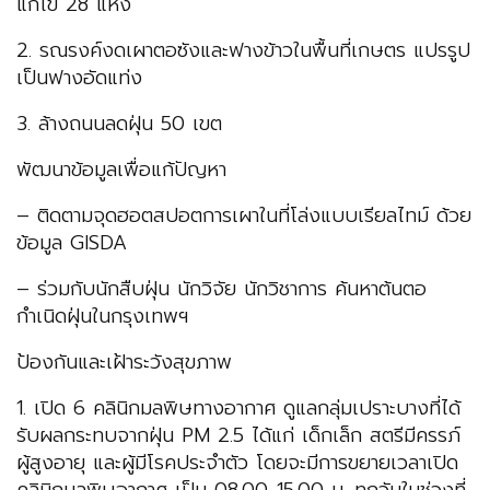
แก้ไข 28 แห่ง
2. รณรงค์งดเผาตอซังและฟางข้าวในพื้นที่เกษตร แปรรูป
เป็นฟางอัดแท่ง
3. ล้างถนนลดฝุ่น 50 เขต
พัฒนาข้อมูลเพื่อแก้ปัญหา
– ติดตามจุดฮอตสปอตการเผาในที่โล่งแบบเรียลไทม์ ด้วย
ข้อมูล GISDA
– ร่วมกับนักสืบฝุ่น นักวิจัย นักวิชาการ ค้นหาต้นตอ
กำเนิดฝุ่นในกรุงเทพฯ
ป้องกันและเฝ้าระวังสุขภาพ
1. เปิด 6 คลินิกมลพิษทางอากาศ ดูแลกลุ่มเปราะบางที่ได้
รับผลกระทบจากฝุ่น PM 2.5 ได้แก่ เด็กเล็ก สตรีมีครรภ์
ผู้สูงอายุ และผู้มีโรคประจำตัว โดยจะมีการขยายเวลาเปิด