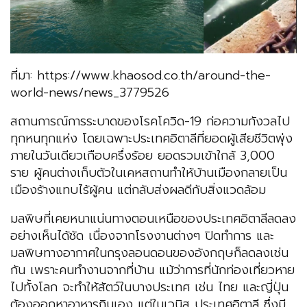
ที่มา: https://www.khaosod.co.th/around-the-
world-news/news_3779526
สถานการณ์การระบาดของโรคโควิด-19 ก่อความกังวลไป
ทุกหนทุกแห่ง โดยเฉพาะประเทศอิตาลีที่ยอดผู้เสียชีวิตพุ่ง
ภายในวันเดียวเกือบครึ่งร้อย ยอดรวมเข้าใกล้ 3,000
ราย ผู้คนต่างเก็บตัวในเคหสถานทำให้บ้านเมืองกลายเป็น
เมืองร้างแทบไร้ผู้คน แต่กลับส่งผลดีกับสิ่งแวดล้อม
มลพิษที่เคยหนาแน่นทางตอนเหนือของประเทศอิตาลีลดลง
อย่างเห็นได้ชัด เนื่องจากโรงงานต่างๆ ปิดทำการ และ
มลพิษทางอากาศในกรุงลอนดอนของอังกฤษก็ลดลงเช่น
กัน เพราะคนทำงานจากที่บ้าน แม้ว่าการที่นักท่องเที่ยวหาย
ไปทั้งโลก จะทำให้สัตว์ในบางประเทศ เช่น ไทย และญี่ปุ่น
ต้องออกหาอาหารกินเอง แต่ในเวนิส ประเทศอิตาลี ซึ่งมี