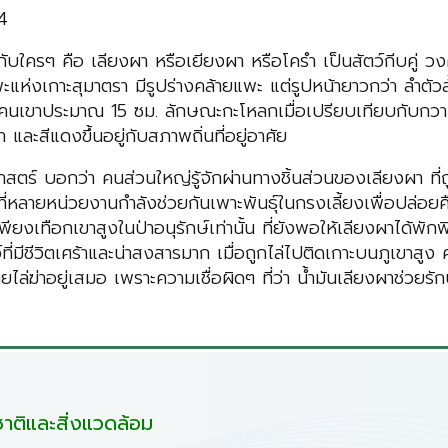
4
กับใครๆ คือ เลียงผา หรือเยียงผา หรือโครำ เป็นสัตว์กีบคู่ 
ห่งเกาะสุมาตรา มีรูปร่างคล้ายแพะ แต่รูปหน้ายาวกว่า ลำตัวสั้นแ
งโคนเขาประมาณ 15 ซม. ลักษณะกะโหลกเมื่อเปรียบเทียบกับกวา
ดำ และสีแดงขึ้นอยู่กับสภาพถิ่นที่อยู่อาศัย
์ บอกว่า คนส่วนใหญ่รู้จักผ่านทางชิ้นส่วนของเลียงผา ที่ถู
่หลายหน่วยงานกำลังช่วยกันเพาะพันธุ์ในกรงเลี้ยงเพื่อปล่อยค
ยงเทือกเขาสูงในป่าอนุรักษ์เท่านั้น ที่ยังพอให้เลียงผาได้พัก
ว์ที่มีชีวิตเศร้าและน่าสงสารมาก เมื่อถูกไล่ไปติดเกาะบนภูเขาส
ล่ฆ่าอยู่เสมอ เพราะความเชื่อผิดๆ ที่ว่า น้ำมันเลียงผาช่วยร
ติและสิ่งแวดล้อม