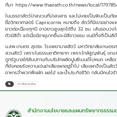
ที่มา: https://www.thairath.co.th/news/local/179785
ในบรรดาสัตว์ป่าสงวนที่น่าสงสาร และไม่เคยเป็นพิษเป็นภัย
ชื่อวิทยาศาสตร์ Capricornis หมายถึง สัตว์ที่มีเขาอย่างแพะแ
ยาวต่อเนื่องทุกปี อาจยาวสูงสุดได้ถึง 32 ซม. เส้นรอบว
ตัวมีสีดำ แต่เมื่อมีอายุมากขึ้นจะมีสีขาวแซม ขนมีทั้งที่เป็นสี
น.สพ.เกษตร สุเตชะ โรงพยาบาลสัตว์ มหาวิทยาลัยเกษตรศาสตร
สวนสัตว์ เพราะในธรรมชาติหายาก เพราะใกล้สูญพันธุ์ ขณะที
ถูกรัฐบาลให้สัมปทานกับบริษัทผลิตปูนซีเมนต์ไปหมด เหลือเพี
ที่ยังคอยรังควานเข่นฆ่าเลียงผาอยู่ร่ำไป เลียงผาจึงเป็นสัต
อาหารจำพวกพืชผัก ผลไม้ และน้ำประทังชีวิต กลับมีคนใจร้ายไ
ข่าวสิ่งแวดล้อม
สำนักงานนโยบายและแผนทรัพยากรธรรมชา