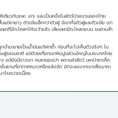
วงศ์เดียวกับแพะ แกะ และเป็นหนึ่งในสัตว์ป่าสงวนของไทย
ต่ขายาว ตัวเมียเล็กกว่าตัวผู้ มีเขาทั้งตัวผู้และตัวเมีย เขา
งผาที่มีกะโหลกโค้งเว้าแล้ว เลียงผามีกะโหลกแบน ขนตามลำ
กนำมาขายเป็นน้ำมันแก้ฟกช้ำ ก่อนที่จะไปเห็นตัวจริงๆ ใน
ืนสู่ธรรมชาติ แต่ด้วยเทือกเขาหินปูนส่วนใหญ่ในประเทศไทย
พิง แต่ยังมีชาวเขา คนหาของป่า พรานล่าสัตว์ เผาป่าหาเห็ด
ูง ครั้นยามที่อากาศหนาวหรือแล้งจัด มักจะลงจากเขาเพื่อมาหา
ักษาโรคปวดเมื่อย