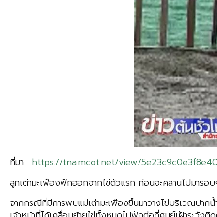
ที่มา :
https://tna.mcot.net/view/5e23c9c0e3f8e4
ลูกเต่ามะเฟืองฟักออกจากไข่ตัวแรก ก่อนจะคลานไปมารอบๆ 
จากกรณีที่มีการพบแม่เต่ามะเฟืองขึ้นมาวางไข่บริเวณปากน้ำ
เจ้าหน้าที่ได้เคลื่อนย้ายไข่ทั้งหมดไปฟักต่อที่ศูนย์เฝ้าระว