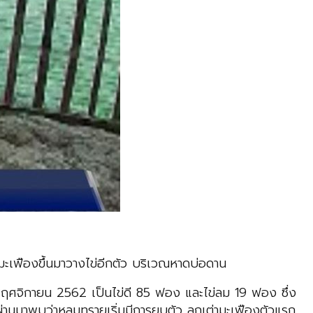
ะเฟืองขึ้นมาวางไข่อีกตัว บริเวณหาดบ่อดาน
17 พฤศจิกายน 2562 เป็นไข่ดี 85 ฟอง และไข่ลม 19 ฟอง ซึ่ง
ี่ผ่านมาพบว่าหลุมทรายเริ่มมีการยุบตัว ลูกเต่ามะเฟืองตัวแรก