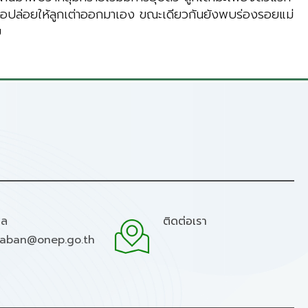
หรือปล่อยให้ลูกเต่าออกมาเอง ขณะเดียวกันยังพบร่องรอยแม่
บ
มล
ติดต่อเรา
raban@onep.go.th