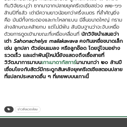
ทีมวิจัยระบุว่า ซากมาจากปลายยุคครีเตเชียสช่วง ๗๒-๖๖
ล้านปีที่แล้ว เต่ามีความยาวน้อยกว่าครึ่งเมตร ที่สำคัญยิ่ง
คือ มันมีทั้งกระดองและกะโหลกแบน มีลิ้นขนาดใหญ่ กราม
ล่างลักษณะคล้ายกบ แต่ไม่มีฟัน สันนิษฐานว่าจะจับเหยื่อ
ด้วยการดูดเข้ามาขณะที่เหยื่อเคลื่อนที่
นักวิจัยนำเสนอว่า
เต่า
Sahonachelys mailakavava
คงกินเหยื่อขนาดเล็ก
เช่น ลูกปลา ตัวอ่อนแมลง หรือลูกอ๊อด โดยจู่โจมอย่าง
รวดเร็ว และเต่าพันธุ์ใหม่นี้ยังแสดงถึงเชื้อสายที่
วิวัฒนาการมาบน
เกาะมาดากัสการ์
มานานกว่า ๒๐ ล้านปี
เชื่อมโยงกับสัตว์มีกระดูกสันหลังยุคครีเตเชียสตอนปลาย
ที่แปลกประหลาดอื่น ๆ ที่เคยพบบนเกาะนี้
ข่าวสิ่งแวดล้อม