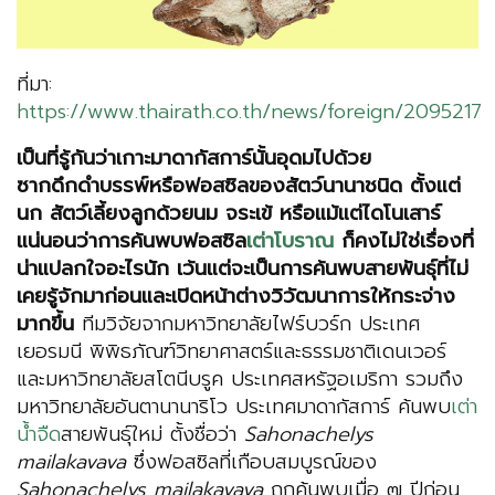
ที่มา:
https://www.thairath.co.th/news/foreign/2095217
เป็นที่รู้กันว่าเกาะมาดากัสการ์นั้นอุดมไปด้วย
ซากดึกดำบรรพ์หรือฟอสซิลของสัตว์นานาชนิด ตั้งแต่
นก สัตว์เลี้ยงลูกด้วยนม จระเข้ หรือแม้แต่ไดโนเสาร์
แน่นอนว่าการค้นพบฟอสซิล
เต่าโบราณ
ก็คงไม่ใช่เรื่องที่
น่าแปลกใจอะไรนัก เว้นแต่จะเป็นการค้นพบสายพันธุ์ที่ไม่
เคยรู้จักมาก่อนและเปิดหน้าต่างวิวัฒนาการให้กระจ่าง
มากขึ้น
ทีมวิจัยจากมหาวิทยาลัยไฟร์บวร์ก ประเทศ
เยอรมนี พิพิธภัณฑ์วิทยาศาสตร์และธรรมชาติเดนเวอร์
และมหาวิทยาลัยสโตนีบรูค ประเทศสหรัฐอเมริกา รวมถึง
มหาวิทยาลัยอันตานานาริโว ประเทศมาดากัสการ์ ค้นพบ
เต่า
น้ำจืด
สายพันธุ์ใหม่ ตั้งชื่อว่า
Sahonachelys
mailakavava
ซึ่งฟอสซิลที่เกือบสมบูรณ์ของ
Sahonachelys mailakavava
ถูกค้นพบเมื่อ ๗ ปีก่อน