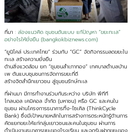
ที่มา :
ส่องแนวคิด ชุมชนต้นแบบ แก้ปัญหา “ขยะทะเล”
อย่างไรให้ยั่งยืน (bangkokbiznews.com)
“ยูนิโคล่ ประเทศไทย” ร่วมกับ “GC” จัดกิจกรรมลดขยะใน
ทะเล สร้างความยั่งยืน
ด้านสิ่งแวดล้อม ยก “ชุมชนสำเภาทอง” เทศบาลตำบลบ้าน
เพ ต้นแบบชุมชนการจัดการขยะที่ดี
สร้างจิตสำนึกเยาวชน สู่ชุมชนรักษ์ทะเล
ที่ผ่านมา มีการทำงานร่วมกันระหว่าง บริษัท พีทีที
โกลบอล เคมิคอล จำกัด (มหาชน) หรือ GC และคนใน
ชุมชน ผ่านโครงการธนาคารทิ้ง-ไซเคิล (ThinkCycle
Bank) ซึ่งมีเป้าหมายหลักในการสร้างการตระหนักรู้ด้านการ
คัดแยกขยะให้แก่กลุ่มเยาวชนและคนในชุมชน ผ่านการ
ดำเนินงานธนาคารขยะของโรงเรียน และจุดรับฝากขยะของ