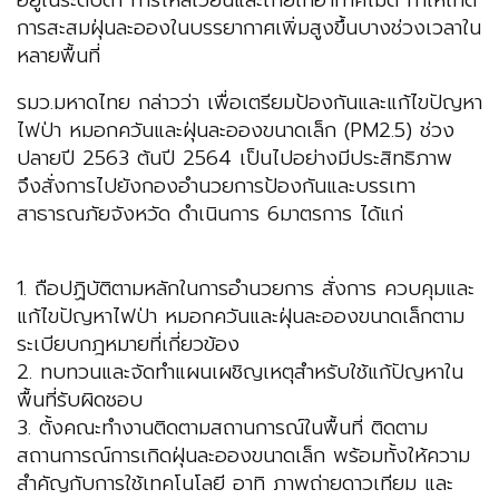
อยู่ในระดับต่ำ การไหลเวียนและถ่ายเทอากาศไม่ดี ทำให้เกิด
การสะสมฝุ่นละอองในบรรยากาศเพิ่มสูงขึ้นบางช่วงเวลาใน
หลายพื้นที่
รมว.มหาดไทย กล่าวว่า เพื่อเตรียมป้องกันและแก้ไขปัญหา
ไฟป่า หมอกควันและฝุ่นละอองขนาดเล็ก (PM2.5) ช่วง
ปลายปี 2563 ต้นปี 2564 เป็นไปอย่างมีประสิทธิภาพ
จึงสั่งการไปยังกองอำนวยการป้องกันและบรรเทา
สาธารณภัยจังหวัด ดำเนินการ 6มาตรการ ได้แก่
1. ถือปฏิบัติตามหลักในการอำนวยการ สั่งการ ควบคุมและ
แก้ไขปัญหาไฟป่า หมอกควันและฝุ่นละอองขนาดเล็กตาม
ระเบียบกฎหมายที่เกี่ยวข้อง
2. ทบทวนและจัดทำแผนเผชิญเหตุสำหรับใช้แก้ปัญหาใน
พื้นที่รับผิดชอบ
3. ตั้งคณะทำงานติดตามสถานการณ์ในพื้นที่ ติดตาม
สถานการณ์การเกิดฝุ่นละอองขนาดเล็ก พร้อมทั้งให้ความ
สำคัญกับการใช้เทคโนโลยี อาทิ ภาพถ่ายดาวเทียม และ