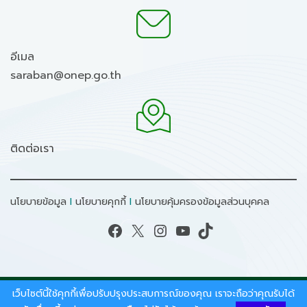
อีเมล
saraban@onep.go.th
ติดต่อเรา
นโยบายข้อมูล
I
นโยบายคุกกี้
I
นโยบายคุ้มครองข้อมูลส่วนบุคคล
Facebook
X
Instagram
YouTube
TikTok
เว็บไซต์นี้ใช้คุกกี้เพื่อปรับปรุงประสบการณ์ของคุณ เราจะถือว่าคุณรับได้
สงวนลิขสิทธิ์ © 2026 - สำนักงานนโยบายและแผน