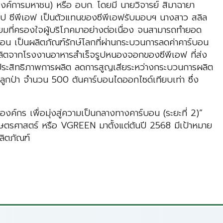
ค์การมหาชน) หรือ อบก. โดยมี นายวิจารย์ สิมาฉายา
รูป ซีพีเอฟ เป็นตัวแทนของซีพีเอฟรับมอบฯ นางสาว สลิล
นิยมที่ครองใจผู้บริโภคมาอย่างต่อเนื่อง จนสามารถทำยอด
อน เป็นผลิตภัณฑ์รักษ์โลกที่ผ่านกระบวนการลดค่าคาร์บอน
ารผลิตจากโรงงานอาหารสำเร็จรูปหนองจอกของซีพีเอฟ ที่ส่ง
มประสิทธิภาพการผลิต ลดการสูญเสียระหว่างกระบวนการผลิต
รปลูกป่า จำนวน 500 ตันคาร์บอนไดออกไซด์เทียบเท่า ซึ่ง
ค์กร เพื่อมุ่งสู่ความเป็นกลางทางคาร์บอน (ระยะที่ 2)”
ยเกษตรศาสตร์ หรือ VGREEN มาตั้งแต่ต้นปี 2568 มีเป้าหมาย
ลิตภัณฑ์