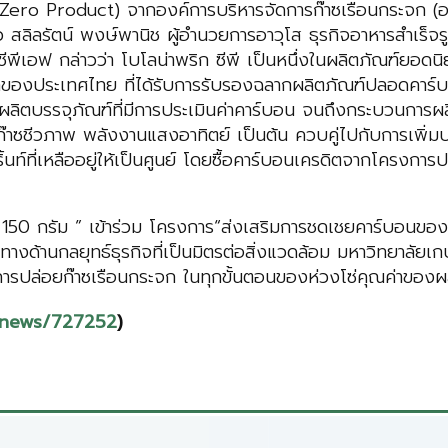
Zero Product) จากองค์การบริหารจัดการก๊าซเรือนกระจก (อง
ลิลรัตน์ พงษ์พานิช ผู้อำนวยการอาวุโส ธุรกิจอาหารสำเร็จ
 ซีพีเอฟ กล่าวว่า โบโลน่าพริก ซีพี เป็นหนึ่งในผลิตภัณฑ์ยอด
รกของประเทศไทย ที่ได้รับการรับรองฉลากผลิตภัณฑ์ปลอดคาร์บ
รผู้ผลิตบรรจุภัณฑ์ที่มีการประเมินค่าคาร์บอน จนถึงกระบวนก
ก๊าซชีวภาพ พลังงานแสงอาทิตย์ เป็นต้น ควบคู่ไปกับการเพิ่
นท์ที่เหลืออยู่ให้เป็นศูนย์ โดยซื้อคาร์บอนเครดิตจากโครงกา
150 กรัม ” เข้าร่วม โครงการ“ส่งเสริมการชดเชยคาร์บอนขององ
ะทางด้านกลยุทธ์ธุรกิจที่เป็นมิตรต่อสิ่งแวดล้อม มหาวิทยาลั
ารปล่อยก๊าซเรือนกระจก ในทุกขั้นตอนของห่วงโซ่คุณค่าของผ
-news/727252
)