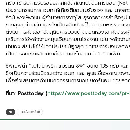
กรัม เข้ารับการรับรองฉลากผลิตภัณฑ์ปลอดคาร์บอน (Net 
ประธานกรรมการ อบก.ให้เกียรติมอบใบรับรอง และ นางสาว ส
รัตน์ พงษ์พานิช ผู้อำนวยการอาวุโส ธุรกิจอาหารสำเร็จรูป
ขายสุงสุดในกลุ่ม และยังเป็นผลิตภัณฑ์ในกลุ่มอาหารรายแ
ตั้งแต่การคัดเลือกวัตถุดิบคาร์บอนต่ำตลอดห่วงโซ่ คัดสร
เสริมการใช้พลังงานหมุนเวียนภายในโรงงาน เช่น พลังงาน
นำของเสียไปใช้ให้เกิดประโยชน์สูงสุด ชดเชยคาร์บอนฟุตพริ้
เป็นการชดเชยผลิตภัณฑ์ปลอดคาร์บอนกว่า 1 ล้านแพ็ค
ซีพีเอฟนำ “โบโลน่าพริก แบรนด์ ซีพี” ขนาด 135 กรัม และ 
ซึ่งเป็นความร่วมมือระหว่าง อบก. และ ศูนย์เชี่ยวชาญเฉพา
เพื่อส่งเสริมการดำเนินกิจกรรมการชดเชยคาร์บอน ช่วยลดก
ที่มา
:
Posttoday
(
https://www.posttoday.com/pr
ข่าวสิ่งแวดล้อม