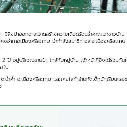
 มีลิงป่าออกอาละวาดสร้างความเดือดร้อนรำคาญแก่ชาวบ้าน ในพื้
นคงอำเภอเมืองศรีสะเกษ นำกำลังสมาชิก อส.อ.เมืองศรีสะเกษ ร่ว
บ
 อยู่บริเวณชายป่า ใกล้กับหมู่บ้าน เจ้าหน้าที่จึงได้ร่วมกั
ต่อไป
 ต.น้ำคำ อ.เมืองศรีสะเกษ และเคยไล่ทำร้ายกัดเด็กนักเรียนและช
ว