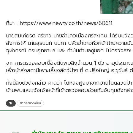
ที่มา : https://www.newtv.co.th/news/60611
นายสมเกียรติ ศรีขาว นายอำเภอเมืองศรีสะเกษ ได้รับแจ้งว่า
สั่งการให้ นายสุรนนท์ นนทา ปลัดอำเภอหัวหน้าฝ่ายความมั่
จุฬาภรณ์ กรมอุทยานฯ และ กำนันตำบลคูซอด ไปตรวจสอ
จากการตรวจสอบเบื้องต้นพบลิงจำนวน 1 ตัว อายุประมาณ 2 ปี
เพื่อนำส่งสถานีเพาะเลี้ยงสัตว์ป่าฯ ที่ ต.ปรือใหญ่ อ.ขุขันธ์ 
ทั้งนี้ลิงตัวดังกล่าว คาดว่า ได้หลงฝูงมาจากบ้านโนนสวนป่า
บ้านพบและแจ้งเจ้าหน้าที่เข้าตรวจสอบช่วยกันจับกุมดังกล่า
ข่าวสิ่งแวดล้อม