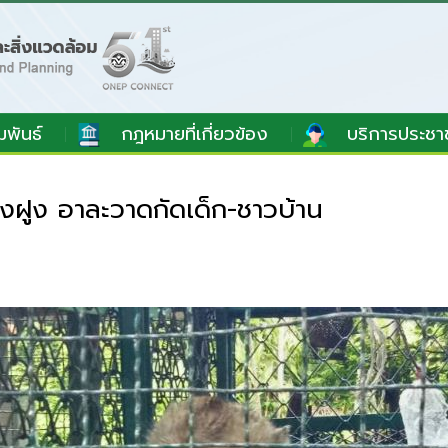
มพันธ์
กฎหมายที่เกี่ยวข้อง
บริการประชา
งฝูง อาละวาดกัดเด็ก-ชาวบ้าน