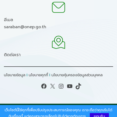
อีเมล
saraban@onep.go.th
ติดต่อเรา
นโยบายข้อมูล
I
นโยบายคุกกี้
I
นโยบายคุ้มครองข้อมูลส่วนบุคคล
Facebook
X
Instagram
YouTube
TikTok
เว็บไซต์นี้ใช้คุกกี้เพื่อปรับปรุงประสบการณ์ของคุณ เราจะถือว่าคุณรับได้
สงวนลิขสิทธิ์ © 2026 - สำนักงานนโยบายและแผน
ทรัพยากรธรรมชาติและสิ่งแวดล้อม.
กับเรื่องนี้ แต่คุณสามารถเลือกไม่รับได้หากต้องการ
ยอมรับ