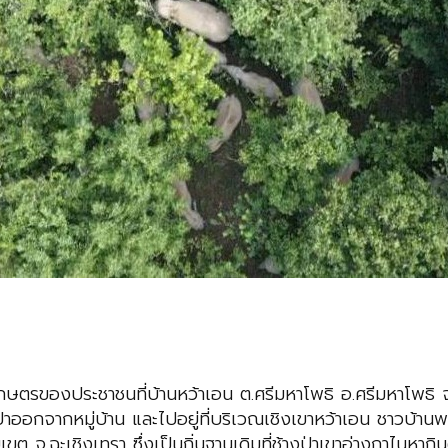
กษตรของประชาชนที่บ้านหว้าเอน ต.ศรีมหาโพธิ อ.ศรีมหาโพธิ จ.ปร
ป่าออกจากหมู่บ้าน และไปอยู่ที่บริเวณเชิงเขาหว้าเอน ชาวบ้า
ัยเขต จ.ฉะเชิงเทรา ซึ่งเป็นถิ่นฐานเดิมที่ช้างป่าเขาอ่างฤาไนหากิ