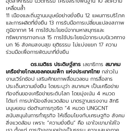
อุตสาหกรรม นวัตกรรม โครงสร้างพื้นฐาน 10 ลดความ
เหลื่อมล้ำ
11 เมืองและถิ่นฐานมนุษย์อย่างยั่งยืน 12 แผนการบริโภค
และการผลิตที่ยั่งยืน 13 การรับมือการเปลี่ยนแปลงสภาพ
ภูมิอากาศ 14 การใช้ประโยชน์จากมหาสมุทรและ
ทรัพยากรทางทะเล 15 การใช้ประโยชน์จากระบบนิเวศทาง
บก 16 สังคมสงบสุข ยุติธรรม ไม่แบ่งแยก 17 ความ
ร่วมมือเพื่อการพัฒนาที่ยั่งยืน
ดร.เนติธร ประดิษฐ์สาร
เลขาธิการ
สมาคม
เครือข่ายโกลบอลคอม
แพ็ก
แห่งประเทศไทย
กล่าวใน
งานเวิร์กช้อป เสริมศักยภาพสื่อมวลชน การสื่อสาร
ประเด็นความยั่งยืน โดยระบุว่า สมาคมฯ เป็นเครือข่าย
ท้องถิ่นของเครือข่ายระดับโลก โดยมุ่งเน้น 4 หมวด
ได้แก่ การปกป้องสิ่งแวดล้อม มาตรฐานแรงงาน สิทธิ
มนุษยชน ต่อต้านการทุจริต “4 หมวด UNGCNT
สนับสนุนในการทำธุรกิจ ให้เชื่อมโยงกับเศรษฐกิจ สังคม
สิ่งแวดล้อม เพราะ “ความยั่งยืน” คือ เอาใจเขามาใส่ใจ
เรา ตั้งแต่ การจ้างงานอย่างเป็นธรรม ความเสมอภาค