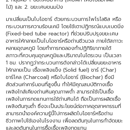
ไม้) และ 2. ขยะเศษขนมปัง
มาเปลี่ยนเป็นไบโอชาร์ ด้วยกระบวนการไพโรไลซิส หรือ
กระบวนการความร้อนเคมี โดยใช้เตาปฏิกรณ์แบบเบดนิ่ง
(Fixed-bed tube reactor) ที่ช่วยปรับปรุงขยะเศษ
อาหารให้กลายเป็นไบโอชาร์หรือถ่านชีวมวล ภายใต้สภาวะ
หลายอุณหภูมิ โดยทำการทดลองทำปฏิกิริยาภายใต้
สภาวะที่ควบคุมอุณหภูมิและปริมาณไนโตรเจน เป็นเวลา
1 ชม. ปรากฏว่ากระบวนการดังกล่าวได้เปลี่ยนขยะอาหาร
ให้กลายเป็น เชื้อเพลิงแข็ง (Solid fuel) ชาร์ (Char)
ชาร์โคล (Charcoal) หรือไบโอชาร์ (Biochar) ซึ่งมี
สัดส่วนค่าคาร์บอนที่สูงขึ้น ทำให้มีคุณสมบัติทางเชื้อ
เพลิงใกล้เคียงถ่านหินคุณภาพต่ำ สามารถใช้เป็นเชื้อ
เพลิงในการทดแทนการใช้ถ่านหินได้ ถือเป็นการผลิตเชื้อ
เพลิงต้นทุนต่ำ ซึ่งจะเป็นประโยชน์ต่อภาคอุตสาหกรรมที่
สามารถนำองค์ความรู้นี้ไปการผลิตไบโอชาร์หรือถ่าน
ชีวภาพไปใช้เองในโรงงาน เพื่อลดต้นทุนในการกำจัดขยะ
และลดต้นทุนในการซื้อเชื้อเพลิงทดแทน