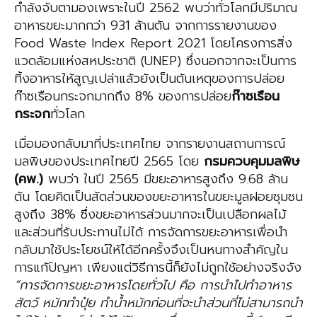
กำลังจับตามองเพราะในปี 2562 พบว่าทั่วโลกมีปริมาณ
อาหารขยะมากกว่า 931 ล้านตัน จากการรายงานของ
Food Waste Index Report 2021 โดยโครงการสิ่ง
แวดล้อมแห่งสหประชาติ (UNEP) ซึ่งนอกจากจะเป็นการ
ทิ้งอาหารให้สูญเปล่าแล้วยังเป็นต้นเหตุของการปล่อย
ก๊าซเรือนกระจกมากถึง 8% ของการปล่อย
ก๊าซเรือน
กระจก
ทั่วโลก
เมื่อมองกลับมาที่ประเทศไทย จากรายงานสถานการณ์
มลพิษของประเทศไทยปี 2565 โดย
กรมควบคุมมลพิษ
(คพ.)
พบว่า ในปี 2565 มีขยะอาหารสูงถึง 9.68 ล้าน
ตัน โดยคิดเป็นสัดส่วนของขยะอาหารในขยะมูลฝอยชุมชน
สูงถึง 38% ซึ่งขยะอาหารส่วนมากจะเป็นเปลือกผลไม้
และส่วนที่รับประทานไม่ได้ การจัดการขยะอาหารเพื่อนำ
กลับมาใช้ประโยชน์ให้ได้อีกครั้งจึงเป็นหนทางสำคัญใน
การแก้ปัญหา เพียงแต่วิธีการนี้ก็ยังไม่ถูกใช้อย่างจริงจัง
“การจัดการขยะอาหารโดยทั่วไป คือ การนำไปทำอาหาร
สัตว์ หมักทำปุ๋ย ทำน้ำหมักก่อนที่จะนำส่วนที่ไม่สามารถนำ