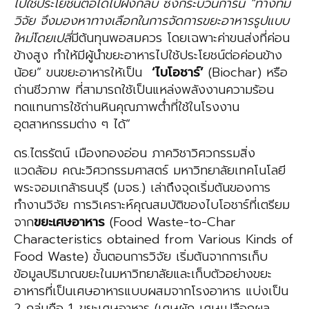
ไปใช้ประโยชน์ต่อได้ไปฝังกลบ ซึ่งกระบวนการนี้ “ทางทีม
วิจัย จึงมองหาทางเลือกในการจัดการขยะอาหารรูปแบบ
ใหม่โดยเปลี่
มีต้นทุนพอสมควร โดยเฉพาะค่าขนส่งที่ค่อน
ข้างสูง ทำให้มีผู้นำขยะอาหารไปใช้ประโยชน์ต่อค่อนข้าง
น้อย“ ขนขยะอาหารให้เป็น
‘
ไบ
โอ
ชาร
์’
(Biochar) หรือ
ถ่านชีวภาพ ที่สามารถใช้เป็นแหล่งพลังงานความร้อน
ทดแทนการใช้ถ่านหินคุณภาพต่ำที่ใช้ในโรงงาน
อุตสาหกรรมต่าง ๆ ได้“
ดร.ไตรรัตน์ เมืองทองอ่อน ภาควิชาวิศวกรรมสิ่ง
แวดล้อม คณะวิศวกรรมศาสตร์ มหาวิทยาลัยเทคโนโลยี
พระจอมเกล้าธนบุรี (มจธ.) เล่าถึงจุดเริ่มต้นของการ
ทำงานวิจัย การวิเคราะห์คุณสมบัติของไบโอชาร์ที่เตรียม
จาก
ขยะเศษอาหาร
(Food Waste-to-Char
Characteristics obtained from Various Kinds of
Food Waste) ขั้นตอนการวิจัย เริ่มต้นจากการเก็บ
ข้อมูลปริมาณขยะในมหาวิทยาลัยและเก็บตัวอย่างขยะ
อาหารที่เป็นเศษอาหารแบบผสมจากโรงอาหาร แบ่งเป็น
2 กลุ่มคือ 1. ขยะเศษอาหาร (เศษผัก เศษเปลือกผล