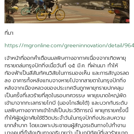
ที่มา:
https://mgronline.com/greeninnovation/detail/9
เจ้าหน้าที่ออกคำเตือนมลพิษทางอากาศเนื่องจากเกิดพายุ
ทรายถล่มกรุงปักกิ่งเมื่อวันที่ ๑๕ มี.ค. ที่ผ่านมา ทำให้
ท้องฟ้าเป็นสีส้มทัศนวิสัยในการมองเห็น และการสัญจรลด
ลง อาคารทั้งหลังแทบจางหายไปจากสายตาในกรุงปักกิ่ง
หลังจากเมืองหลวงของประเทศจีนถูกพายุทรายปกคลุม
เป็นครั้งที่เลวร้ายที่สุดในรอบทศวรรษ พายุขนาดใหญ่พัด
เข้ามาจากทะเลทรายโกบี (มองโกเลียใต้) และบวกกับระดับ
มลพิษทางอากาศเข้าใกล้เป็นประวัติการณ์ พายุทรายครั้งนี้
ทำให้ผู้อยู่อาศัยใช้ชีวิตประจำวันในกรุงปักกิ่งประสบความ
ยากลำบาก โดยเฉพาะประชาชนผู้สัญจรเดินทางไปทำงาน
บางคนที่กำลังเดินทางอธิบายว่า เป็นภูมิทัศน์ที่เลวร้ายมาก