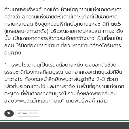
ด้านนายพันธ์พงศ์ คงแก้ว หัวหน้าอุทยานแห่งชาติตะรุเตา
กล่าวว่า อุทยานแห่งชาติตะรุเตามีเกาะแก่งที่เป็นชายหาด
ทรายหลายจุด ซึ่งจุดหน่วยพิทักษ์อุทยานแห่งชาติที่ ตต.5
(แหลมสน-เกาะอาดัง) บริเวณชายหาดแหลมสน เกาะอาดัง
นั้น เป็นชายหาดทรายสีขาวละเอียดกว้างยาว เป็นที่ลมเย็น
สงบ ไร้นักท่องเที่ยวเข้ามาเที่ยว หากเข้ามาต้องได้รับการ
อนุญาต
“การพบไข่เต่าตนุเป็นเรื่องดีอย่างหนึ่ง บ่งบอกตัวชี้วัด
ธรรมชาติท้องทะเลที่สมบูรณ์ นอกจากเจอเต่าตนุแล้วที่ขึ้น
มาวางไข่ ท้องทะเลน้ำลึกยังพบวาฬบรูด้าถึง 2-3 ตัวมา
แล้วที่บริเวณเกาะไข่ และเกาะอาดัง ในพื้นที่อุทยานแห่งชาติ
ตะรุเตา ที่ฟื้นตัวอย่างสมบูรณ์ รวมทั้งหลังพายุคลื่นลม
สงบจะพบสัตว์ทะเลมากมาย” นายพันธ์พงศ์ กล่าว
ข่าวสิ่งแวดล้อม