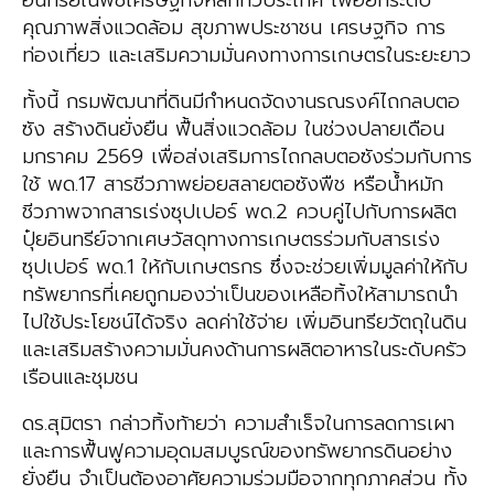
อินทรีย์ในพืชเศรษฐกิจหลักทั่วประเทศ เพื่อยกระดับ
คุณภาพสิ่งแวดล้อม สุขภาพประชาชน เศรษฐกิจ การ
ท่องเที่ยว และเสริมความมั่นคงทางการเกษตรในระยะยาว
ทั้งนี้ กรมพัฒนาที่ดินมีกำหนดจัดงานรณรงค์ไถกลบตอ
ซัง สร้างดินยั่งยืน ฟื้นสิ่งแวดล้อม ในช่วงปลายเดือน
มกราคม 2569 เพื่อส่งเสริมการไถกลบตอซังร่วมกับการ
ใช้ พด.17 สารชีวภาพย่อยสลายตอซังพืช หรือน้ำหมัก
ชีวภาพจากสารเร่งซุปเปอร์ พด.2 ควบคู่ไปกับการผลิต
ปุ๋ยอินทรีย์จากเศษวัสดุทางการเกษตรร่วมกับสารเร่ง
ซุปเปอร์ พด.1 ให้กับเกษตรกร ซึ่งจะช่วยเพิ่มมูลค่าให้กับ
ทรัพยากรที่เคยถูกมองว่าเป็นของเหลือทิ้งให้สามารถนำ
ไปใช้ประโยชน์ได้จริง ลดค่าใช้จ่าย เพิ่มอินทรียวัตถุในดิน
และเสริมสร้างความมั่นคงด้านการผลิตอาหารในระดับครัว
เรือนและชุมชน
ดร.สุมิตรา กล่าวทิ้งท้ายว่า ความสำเร็จในการลดการเผา
และการฟื้นฟูความอุดมสมบูรณ์ของทรัพยากรดินอย่าง
ยั่งยืน จำเป็นต้องอาศัยความร่วมมือจากทุกภาคส่วน ทั้ง