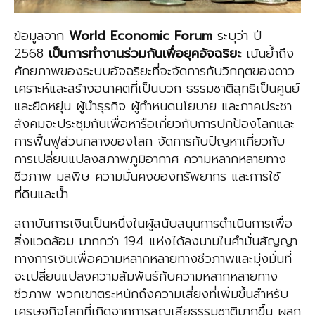
ข้อมูลจาก
World Economic Forum
ระบุว่า ปี
2568
เป็นการ
ทํางาน
ร่วมกันเพื่อยุคอัจฉริยะ
เน้นย้ำถึง
ศักยภาพของระบบอัจฉริยะที่จะจัดการกับวิกฤตของดาว
เคราะห์และสร้างอนาคตที่เป็นบวก ธรรมชาติสุทธิเป็นศูนย์
และยืดหยุ่น ผู้นําธุรกิจ ผู้กําหนดนโยบาย และภาคประชา
สังคมจะประชุมกันเพื่อหารือเกี่ยวกับการปกป้องโลกและ
การฟื้นฟูส่วนกลางของโลก จัดการกับปัญหาเกี่ยวกับ
การเปลี่ยนแปลงสภาพภูมิอากาศ ความหลากหลายทาง
ชีวภาพ มลพิษ ความมั่นคงของทรัพยากร และการใช้
ที่ดินและน้ำ
สถาบันการเงินเป็นหนึ่งในผู้สนับสนุนการดําเนินการเพื่อ
สิ่งแวดล้อม มากกว่า 194 แห่งได้ลงนามในคํามั่นสัญญา
ทางการเงินเพื่อความหลากหลายทางชีวภาพและมุ่งมั่นที่
จะเปลี่ยนแปลงความสัมพันธ์กับความหลากหลายทาง
ชีวภาพ พวกเขาตระหนักถึงความเสี่ยงที่เพิ่มขึ้นสําหรับ
เศรษฐกิจโลกที่เกิดจากการสูญเสียธรรมชาติมากขึ้น ผลก