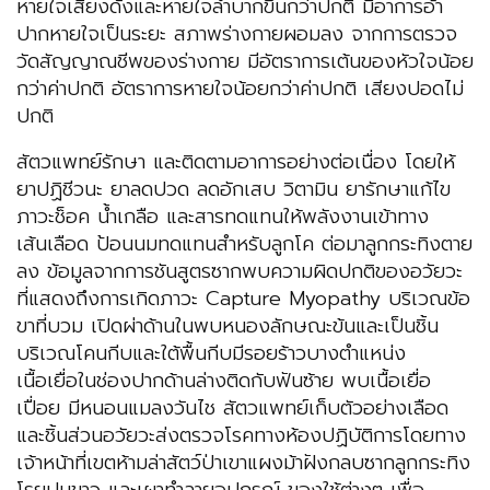
หายใจเสียงดังและหายใจลำบากขึ้นกว่าปกติ มีอาการอ้า
ปากหายใจเป็นระยะ สภาพร่างกายผอมลง จากการตรวจ
วัดสัญญาณชีพของร่างกาย มีอัตราการเต้นของหัวใจน้อย
กว่าค่าปกติ อัตราการหายใจน้อยกว่าค่าปกติ เสียงปอดไม่
ปกติ
สัตวแพทย์รักษา และติดตามอาการอย่างต่อเนื่อง โดยให้
ยาปฏิชีวนะ ยาลดปวด ลดอักเสบ วิตามิน ยารักษาแก้ไข
ภาวะช็อค น้ำเกลือ และสารทดแทนให้พลังงานเข้าทาง
เส้นเลือด ป้อนนมทดแทนสำหรับลูกโค ต่อมาลูกกระทิงตาย
ลง ข้อมูลจากการชันสูตรซากพบความผิดปกติของอวัยวะ
ที่แสดงถึงการเกิดภาวะ Capture Myopathy บริเวณข้อ
ขาที่บวม เปิดผ่าด้านในพบหนองลักษณะข้นและเป็นชิ้น
บริเวณโคนกีบและใต้พื้นกีบมีรอยร้าวบางตำแหน่ง
เนื้อเยื่อในช่องปากด้านล่างติดกับฟันซ้าย พบเนื้อเยื่อ
เปื่อย มีหนอนแมลงวันไช สัตวแพทย์เก็บตัวอย่างเลือด
และชิ้นส่วนอวัยวะส่งตรวจโรคทางห้องปฏิบัติการโดยทาง
เจ้าหน้าที่เขตห้ามล่าสัตว์ป่าเขาแผงม้าฝังกลบซากลูกกระทิง