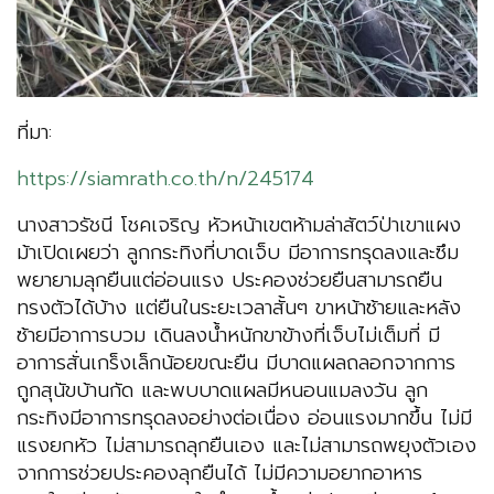
ที่มา:
https://siamrath.co.th/n/245174
นางสาวรัชนี​ โชคเจริญ​ หัวหน้าเขตห้ามล่าสัตว์ป่าเขาแผง
ม้าเปิดเผยว่า ลูกกระทิงที่บาดเจ็บ มีอาการทรุดลงและซึม
พยายามลุกยืนแต่อ่อนแรง ประคองช่วยยืนสามารถยืน
ทรงตัวได้บ้าง แต่ยืนในระยะเวลาสั้นๆ ขาหน้าซ้ายและหลัง
ซ้ายมีอาการบวม เดินลงน้ำหนักขาข้างที่เจ็บไม่เต็มที่ มี
อาการสั่นเกร็งเล็กน้อยขณะยืน มีบาดแผลถลอกจากการ
ถูกสุนัขบ้านกัด และพบบาดแผลมีหนอนแมลงวัน ลูก
กระทิงมีอาการทรุดลงอย่างต่อเนื่อง อ่อนแรงมากขึ้น ไม่มี
แรงยกหัว ไม่สามารถลุกยืนเอง และไม่สามารถพยุงตัวเอง
จากการช่วยประคองลุกยืนได้ ไม่มีความอยากอาหาร