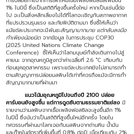
การปล่อยก๊าซจากการเผาไหม้เชื้อเพลิงฟอสซิลเพิ่มขึ้น
1% ในปีนี้ ซึ่งเป็นสถิติที่สูงขึ้นครั้งใหม่ หากเป็นเช่นนี้ต่อ
ไป จะเป็นสิ่งหลีกเลี่ยงไม่ได้ที่โลกจะเชิญกับสภาพอากาศ
ที่แปรปรวนรุนแรง และภัยพิบัติตามมา ซึ่งชี้ให้เห็นว่า
แม้แต่ละประเทศจะมี
พันธะสัญญามากมาย แต่กลับลงมือ
ทำเพียงน้อยนิด
จากข้อมูล ในการประชุม COP30
(2025 United Nations Climate Change
Conference) ชี้ให้เห็นว่าโลกมนุษย์กำลังเดินทางไปสู่
หายนะ จากอุณหภูมิสูงกว่าค่าเฉลี่ยที่ 2.6 ˚C เทียบกับ
ก่อนยุคอุตสาหกรรม เพราะแต่ละประเทศยังไม่สามารถทำ
ตามสัญญาการปล่อยมลพิษได้เท่าที่ควรถึงแม้จะมีการทำ
สัญญามากมายที่ผ่านมา
แนวโน้มอุณหภูมิไปจนถึงปี 2100
ปล่อย
คาร์บอนยังสูงขึ้น แต่การดูดซับตามธรรมชาติแย่ลง
มี
รายงานว่ามลพิษจากเชื้อเพลิงฟอสซิลจะสูงขึ้นอีก 1%
ในปีนี้ ซึ่งนับว่าเป็นสถิติที่สูงขึ้นใหม่อีกครั้ง โดยใน
ทศวรรษที่ผ่านมาโลกเจอกับมลพิษจากถ่านหิน น้ำมัน
และก๊าซในอัตราที่เพิ่มขึ้นที่ 0.8% ต่อปี เมื่อเทียบกับ 2%