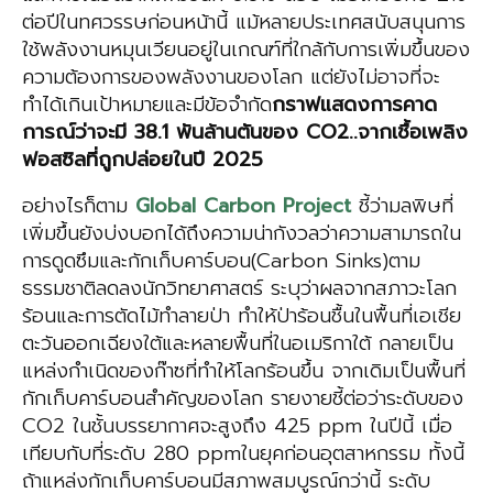
ต่อปีในทศวรรษก่อนหน้านี้ แม้หลายประเทศสนับสนุนการ
ใช้พลังงานหมุนเวียนอยู่ในเกณฑ์ที่ใกล้กับการเพิ่มขึ้นของ
ความต้องการของพลังงานของโลก แต่ยังไม่อาจที่จะ
ทำได้เกินเป้าหมายและมีข้อจำกัด
กราฟแสดงการคาด
การณ์ว่าจะมี 38.1 พันล้านตันของ
CO2
..
จากเชื้อเพลิง
ฟอสซิลที่ถูกปล่อยในปี 2025
อย่างไรก็ตาม
Global Carbon Project
ชี้ว่ามลพิษที่
เพิ่มขึ้นยังบ่งบอกได้ถึงความน่ากังวลว่าความสามารถใน
การดูดซึมและกักเก็บคาร์บอน(Carbon Sinks)ตาม
ธรรมชาติลดลงนักวิทยาศาสตร์ ระบุว่าผลจากสภาวะโลก
ร้อนและการตัดไม้ทำลายป่า ทำให้ป่าร้อนชื้นในพื้นที่เอเชีย
ตะวันออกเฉียงใต้และหลายพื้นที่ในอเมริกาใต้ กลายเป็น
แหล่งกำเนิดของก๊าซที่ทำให้โลกร้อนขึ้น จากเดิมเป็นพื้นที่
กักเก็บคาร์บอนสำคัญของโลก รายงายชี้ต่อว่าระดับของ
CO2 ในชั้นบรรยากาศจะสูงถึง 425 ppm ในปีนี้ เมื่อ
เทียบกับที่ระดับ 280 ppmในยุคก่อนอุตสาหกรรม ทั้งนี้
ถ้าแหล่งกักเก็บคาร์บอนมีสภาพสมบูรณ์กว่านี้ ระดับ