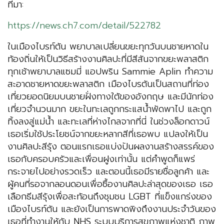
ที่มา:
https://news.ch7.com/detail/522782
ในเมืองไบรท์ตัน พยาบาลเปลี่ยนขยะทุกวันบนชายหาดใน
ท้องถิ่นให้เป็นวิธีสร้างงานศิลปะที่มีสีสันจากขยะพลาสติก
ทุกเช้าพยาบาลแซมมี่ แอปพริน Sammie Aplin ทำความ
สะอาดชายหาดขยะพลาสติก เมืองไบรตันเป็นสถานที่ท่อง
เที่ยวยอดนิยมบนชายฝั่งทางใต้ของอังกฤษ และมีนักท่อง
เที่ยวจำนวนมาก ขยะในทะเลถูกกระแสน้ำพัดพาไป และถูก
ทิ้งลงสู่แม่น้ำ และทะเลที่ห่างไกลจากที่นี่ ในช่วงล็อกดาวน์
เธอเริ่มใช้ประโยชน์จากขยะหลากสีที่เธอพบ แปลงให้เป็น
งานศิลปะสีรุ้ง ตอนแรกเธอแบ่งปันผลงานสร้างสรรค์ของ
เธอกับครอบครัวและเพื่อนฝูงเท่านั้น แต่คำพูดก็แพร่
กระจายไปอย่างรวดเร็ว และตอนนี้เธอมีรายชื่อลูกค้า และ
ผู้คนที่รอจากลอนดอนเพื่อซื้องานศิลปะล่าสุดของเธอ เธอ
เลือกธีมสีรุ้งเพื่อสะท้อนถึงชุมชน LGBT ที่แข็งแกร่งของ
เมืองไบรท์ตัน และยังเป็นการพาดพิงถึงงานประจำวันของ
เธอที่ทำงานให้กับ NHS ระบบบริการสุขภาพแห่งชาติ ภาพ