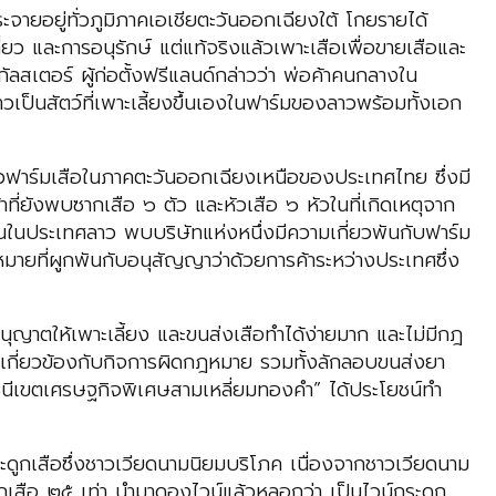
่กระจายอยู่ทั่วภูมิภาคเอเชียตะวันออกเฉียงใต้ โกยรายได้
ว และการอนุรักษ์ แต่แท้จริงแล้วเพาะเสือเพื่อขายเสือและ
ลสเตอร์ ผู้ก่อตั้งฟรีแลนด์กล่าวว่า พ่อค้าคนกลางใน
ป็นสัตว์ที่เพาะเลี้ยงขึ้นเองในฟาร์มของลาวพร้อมทั้งเอก
แล้วฟาร์มเสือในภาคตะวันออกเฉียงเหนือของประเทศไทย ซึ่งมี
ที่ยังพบซากเสือ ๖ ตัว และหัวเสือ ๖ หัวในที่เกิดเหตุจาก
ส่วนในประเทศลาว พบบริษัทแห่งหนึ่งมีความเกี่ยวพันกับฟาร์ม
มายที่ผูกพันกับอนุสัญญาว่าด้วยการค้าระหว่างประเทศซึ่ง
ุญาตให้เพาะเลี้ยง และขนส่งเสือทำได้ง่ายมาก และไม่มีกฎ
าะเกี่ยวข้องกับกิจการผิดกฎหมาย รวมทั้งลักลอบขนส่งยา
“ราชินีเขตเศรษฐกิจพิเศษสามเหลี่ยมทองคำ” ได้ประโยชน์ทำ
ะดูกเสือซึ่งชาวเวียดนามนิยมบริโภค เนื่องจากชาวเวียดนาม
ูกเสือ ๒๕ เท่า นำมาดองไวน์แล้วหลอกว่า เป็นไวน์กระดูก