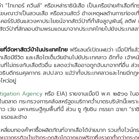
า “ไทเกอร์ ควีนส์” หรือเหล่าราชินีเสือ เป็นเครือข่ายค้าเสือที
ฆษณาว่าเป็นสวนเสือ หรือสวนสัตว์ อ้างเหตุผลด้านการท่องเที่ย
์รัปชันแสวงหาประโยชน์จากสัตว์ป่าที่กำลังสูญพันธุ์ สตีฟ กั
าสัตว์ป่าที่ลักลอบข้ามพรมแดนมาจากประเทศไทยไปยังประเทสลาวเ
ที่จัดหาสัตว์ป่าในประเทศไทย
ฟรีแลนด์เปิดเผยว่า เมื่อปีที่
มีชีวิต และเสือโตเต็มวัยข้ามไปยัประเทศลาว อีกทั้ง เจ้าหน้า
ีนที่ไม่ตรงกับเสือตัวอื่น แสดงว่าเสืออาจถูกจับมาจากที่อื่น 
องอธิบดีกรมศุลกากร สปป.ลาว แม้ว่าทั้งประเทศลาวและไทยมีกฎห
โหว่อยู่
stigation Agency
หรือ EIA) รายงานเมื่อปี พ.ศ. ๒๕๖๑ ใบอน
ขายในตลาด กระทรวงการคลังสหรัฐอเมริกาคว่ำบาตรบริษัทนี้เพร
้าว เว่ย มหาเศรษฐีคุมพื้นที่นี้ ส่วน ซู กุ้ยชิน ภรรยา ฉายา 
อ แรดและช้าง
หลี่ยมทองคำหาซื้อผลิตภัณฑ์จากเสือได้ง่ายมาก รวมทั้งไวน์กร
ยจากธุรกิจนำเข้ากระดูกสิงโตจากแอฟริกาซึ่งราคาต่ำกว่ากระด