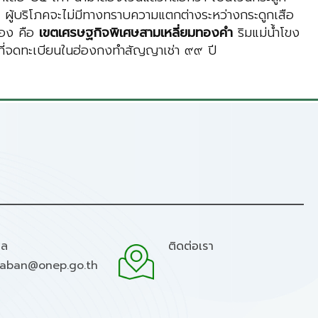
อ ผู้บริโภคจะไม่มีทางทราบความแตกต่างระหว่างกระดูกเสือ
ทอง คือ
เขตเศรษฐกิจพิเศษสามเหลี่ยมทองคำ
ริมแม่น้ำโขง
ป ที่จดทะเบียนในฮ่องกงทำสัญญาเช่า ๙๙ ปี
มล
ติดต่อเรา
raban@onep.go.th