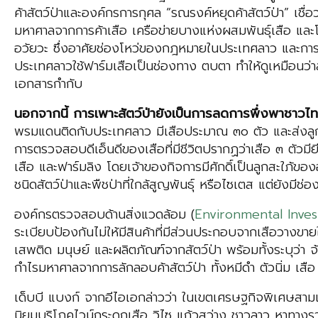
ค้าสัตว์ป่าและองค์กรการกุศล “รณรงค์หยุดค้าสัตว์ป่า” เชื่อว่
มหาศาลจากการค้าเสือ เครือข่ายบางแห่งผสมพันธุ์เสือ และโ
อวัยวะ ซึ่งอาศัยช่องโหว่ของกฎหมายในประเทศลาว และการคอร
ประเทศลาวใช้ฟาร์มเสือเป็นช่องทาง ตบตา ทำให้ดูเหมือนว่
เอกสารกำกับ
นอกจากนี้ การเพาะสัตว์ป่ายังเป็นการลดการพึ่งพาชาวไทย
พรมแดนติดกับประเทศลาว มีเสือประมาณ ๓๐ ตัว และส่งลูกเสือ
การตรวจสอบดีเอ็นดีของเสือที่มีชีวิตปรากฏว่าเสือ ๓ ตัวมีย
เสือ และฟาร์มลิง โดยเจ้าของกิจการมีศักดิ์เป็นลูกสะใภ้ข
ชนิดสัตว์ป่าและพืชป่าที่ใกล้สูญพันธุ์ หรือไซเตส แต่ยังมีช่อง
องค์กรตรวจสอบด้านสิ่งแวดล้อม (
Environmental Inve
ระเบียบป้องกันไม่ให้มีสินค้าที่มีส่วนประกอบจากเสือวาง
เสพติด มนุษย์ และผลิตภัณฑ์จากสัตว์ป่า พร้อมทั้งระบุว่า จ
กำไรมหาศาลจากการลักลอบค้าสัตว์ป่า ทั้งหมีดำ ตัวนิ่ม เสื
เด็บบี แบงก์ จากอีไอเอกล่าวว่า ในเขตเศรษฐกิจพิเศษสามเ
นิยมบริโภคไวน์กระดูกเสือ วิไซ แก้วสว่าง ชาวลาว หาทางรว