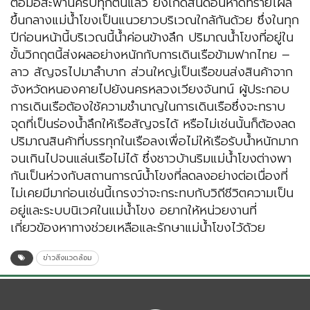
ตอม่อสะพานครบทุกต้นแล้ว ยังเกิดสันดอนหาดทรายโผล่
ขึ้นกลางแม่น้ำโขงเป็นแนวยาวบริเวณใกล้กันด้วย ซึ่งในทุก
ปีก่อนหน้านี้บริเวณนี้น้ำค่อนข้างลึก ปริมาณน้ำโขงที่อยู่ใน
ขั้นวิกฤตนี้ส่งผลอย่างหนักกับการเดินเรือข้ามฟากไทย –
ลาว สัญจรไปมาลำบาก ส่วนใหญ่เป็นเรือขนส่งสินค้าจาก
จังหวัดหนองคายไปยังนครหลวงเวียงจันทน์ ผู้ประกอบ
การเดินเรือต้องใช้ความชำนาญในการเดินเรือซึ่งจะทราบ
จุดที่เป็นร่องน้ำลึกให้เรือสัญจรได้ หรือไม่เช่นนั้นก็ต้องลด
ปริมาณสินค้าที่บรรทุกในเรือลงเพื่อไม่ให้เรือรับน้ำหนักมาก
จนเกินไปจนแล่นเรือไม่ได้ ซึ่งชาวบ้านริมแม่น้ำโขงต่างพา
กันเป็นห่วงกับสถานการณ์น้ำโขงที่ลดลงอย่างต่อเนื่องที่
ไม่เคยมีมาก่อนเช่นนี้เกรงว่าจะกระทบกับวิถีชีวิตความเป็น
อยู่และระบบนิเวศในแม่น้ำโขง อยากให้หน่วยงานที่
เกี่ยวข้องหาทางช่วยเหลือและรักษาแม่น้ำโขงไว้ด้วย
ข่าวสิ่งแวดล้อม