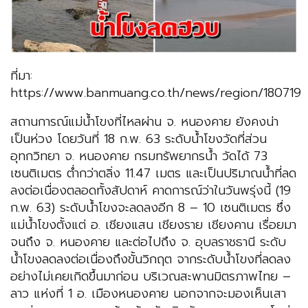
ที่มา:
https://www.banmuang.co.th/news/region/180719
สถานการณ์แม่น้ำโขงที่ไหลผ่าน จ. หนองคาย ยังคงน่า
เป็นห่วง โดยวันที่ 18 ก.พ. 63 ระดับน้ำโขงวัดที่ส่วน
อุทกวิทยา จ. หนองคาย กรมทรัพยากรน้ำ วัดได้ 73
เซนติเมตร ต่ำกว่าตลิ่ง 11.47 เมตร และเป็นปริมาณน้ำที่ลด
ลงต่อเนื่องตลอดทั้งสัปดาห์ คาดการณ์ว่าในวันพรุ่งนี้ (19
ก.พ. 63) ระดับน้ำโขงจะลดลงอีก 8 – 10 เซนติเมตร ซึ่ง
แม่น้ำโขงตั้งแต่ อ. เชียงแสน เชียงราย เชียงคาน เรื่อยมา
จนถึง จ. หนองคาย และต่อไปถึง จ. อุบลราชธานี ระดับ
น้ำโขงลดลงต่อเนื่องถึงขั้นวิกฤต จากระดับน้ำโขงที่ลดลง
อย่างไม่เคยเกิดขึ้นมาก่อน บริเวณสะพานมิตรภาพไทย –
ลาว แห่งที่ 1 อ. เมืองหนองคาย นอกจากจะมองเห็นเสา