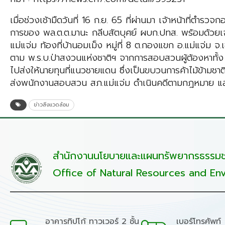
เมื่อช่วงเช้ามืดวันที่ 16 ก.ย. 65 ที่ผ่านมา เจ้าหน้าที
การของ พล.ต.ต.มานะ กลีบสัตบุศย์ ผบก.ปทส. พร้อมด้วยเจ้า
แม่แจ่ม ท้องที่บ้านอมเม็ง หมู่ที่ 8 ต.กองแขก อ.แม่แจ่ม 
ตาม พ.ร.บ.ป่าสงวนแห่งชาติฯ จากการสอบสวนผู้ต้องหาทั้ง 2
ไปส่งให้นายทุนที่แนวชายแดน ซึ่งเป็นขบวนการค้าไม้ข้ามชา
ส่งพนักงานสอบสวน สภ.แม่แจ่ม ดำเนินคดีตามกฎหมาย แล
ข่าวสิ่งแวดล้อม
สำนักงานนโยบายและแผนทรัพยากรธรรมชา
Office of Natural Resources and Env
อาคารทิปโก้ ทาวเวอร์ 2 ชั้น
เบอร์โทรศัพท์