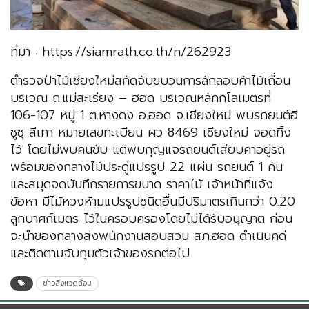
ที่มา : https://siamrath.co.th/n/262923
ตำรวจป่าไม้เชียงใหม่สกัดจับขบวนการลักลอบค้าไม้เถื่อน
บริเวณ ถ.แม่สะเรียง – ฮอด บริเวณหลักกิโลเมตรที่
106-107 หมู่ 1 ต.หางดง อ.ฮอด จ.เชียงใหม่ พบรถยนต์อี
ซูซุ สีเทา หมายเลขทะเบียน ผว 8469 เชียงใหม่ จอดทิ้ง
ไว้ โดยไม่พบคนขับ แต่พบกุญแจรถยนต์เสียบคาอยู่รถ
พร้อมของกลางไม้ประดู่แปรรูป 22 แผ่น รถยนต์ 1 คัน
และสมุดจดบันทึกรายการขนาด ราคาไม้ เจ้าหน้าที่แจ้ง
ข้อหา มีไม้หวงห้ามแปรรูปชนิดอื่นมีปริมาตรเกินกว่า 0.20
ลูกบาศก์เมตร ไว้ในครอบครองโดยไม่ได้รับอนุญาต ก่อน
จะนำของกลางส่งพนักงานสอบสวน สภ.ฮอด ดำเนินคดี
และติดตามจับกุมตัวเจ้าของรถต่อไป
ข่าวสิ่งแวดล้อม