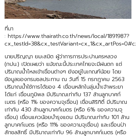
ที่มา
: https://www.thairath.co.th/news/local/1891987?
cx_testId=38&cx_testVariant=cx_1&cx_artPos=0#c
นายปริญญา ยมะสมิต ผู้ว่าการการประปานครหลวง
(กปน.) เปิดเผยว่า แม้ขณะนี้ประเทศไทยจะมีฝนตก แต่
ปริมาณน้ำไหลเข้าเขื่อนต่างๆ ยังอยู่ในเกณฑ์น้อย โดย
ข้อมูลของกรมชลประทาน ณ วันที่ 15 กรกฎาคม 2563
ปริมาณน้ำใช้การได้ของ 4 เขื่อนหลักในลุ่มน้ำเจ้าพระยา
ได้แก่ เขื่อนภูมิพล มีปริมาณเท่ากับ 137 ล้านลูกบาศก์
เมตร (หรือ 1% ของความจุเขื่อน) เขื่อนสิริกิติ์ มีปริมาณ
เท่ากับ 430 ล้านลูกบาศก์เมตร (หรือ 6% ของความจุ
เขื่อน) เขื่อนแควน้อยบำรุงแดน มีปริมาณเท่ากับ 101 ล้าน
ลูกบาศก์เมตร (หรือ 11% ของความจุเขื่อน) และเขื่อนป่า
สักชลสิทธิ์ มีปริมาณเท่ากับ 96 ล้านลูกบาศก์เมตร (หรือ