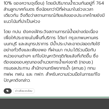
10% ของความจุเขื่อน) โดยมีปริมาณน้ำรวมกันอยู่ที่ 764
ล้านลูกบาศก์เมตร ซึ่งน้อยกว่าปีที่ผ่านมาในช่วงเวลา
เดียวกัน จึงถือว่าสถานการณ์ภัยแล้งของประเทศไทยยังมี
แนวโน้มที่น่าเป็นห่วง
โดย กปน. ยังคงเฝ้าระวังสถานการณ์น้ำอย่างต่อเนื่อง
เพื่อให้ประชาชนในพื้นที่บริการ ได้แก่ กรุงเทพมหานคร
นนทบุรี และสมุทรปราการ มีน้ำประปาสะอาดปลอดภัยใช้
อย่างทั่วถึงและเพียงพอ ที่ผ่านมา กปน.ได้ร่วมมือกับ
หน่วยงานต่างๆ แก้ไขปัญหาวิกฤติภัยแล้งที่เกิดขึ้น ซึ่ง
ต้องขอขอบคุณกองอำนวยการน้ำแห่งชาติ (กอนช.)
กรมชลประทาน สำนักงานทรัพยากรน้ำ (สทนช.) กทม.
กฟผ. กฟน. และ กฟภ. สำหรับความร่วมมือในการแก้ไข
ปัญหาดังกล่าว.
ข่าวสิ่งแวดล้อม