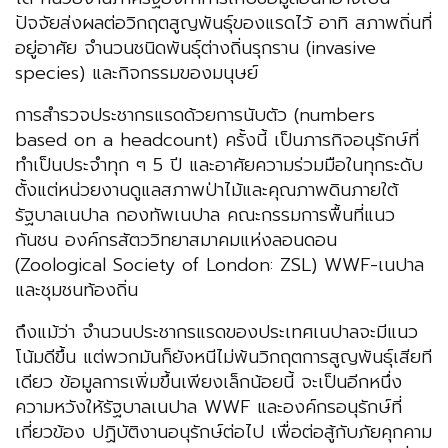
ปัจจัยส่งผลต่อวิกฤตสูญพันธุ์ของแรดไว้ อาทิ สภาพถิ่นที่
อยู่อาศัย จำนวนชนิดพันธุ์ต่างถิ่นรุกราน (invasive
species) และกิจกรรมของมนุษย์
การสำรวจประชากรแรดด้วยการนับตัว (numbers
based on a headcount) ครั้งนี้ เป็นภารกิจอนุรักษ์ที่
ทำเป็นประจำทุก ๆ 5 ปี และอาศัยความร่วมมือในทุกระดับ
ตั้งแต่หน่วยงานดูแลสภาพป่าไม้และคุณภาพดินภายใต้
รัฐบาลเนปาล กองทัพเนปาล คณะกรรมการพื้นที่แนว
กันชน องค์กรสัตววิทยาสมาคมแห่งลอนดอน
(Zoological Society of London: ZSL) WWF-เนปาล
และชุมชนท้องถิ่น
ถึงแม้ว่า จำนวนประชากรแรดของประเทศเนปาลจะมีแนว
โน้มดีขึ้น แต่พวกมันก็ยังหนีไม่พ้นวิกฤตการสูญพันธุ์เสียที
เดียว ข้อมูลการเพิ่มขึ้นเพียงเล็กน้อยนี้ จะเป็นอีกหนึ่ง
ความหวังให้รัฐบาลเนปาล WWF และองค์กรอนุรักษ์ที่
เกี่ยวข้อง ปฏิบัติงานอนุรักษ์ต่อไป เพื่อต่อสู้กับภัยคุกคาม