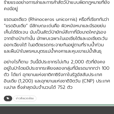
ร้ายแรงอย่างการล่าและการค้าสัตว์ป่าแบบผิดกฎหมายที่ยัง
คงมีอยู่
แรดนอเดียว (Rhinoceros unicornis) หรือที่เรียกกันว่า
“แรดอินเดีย” มีลักษณะเด่นคือ ผิวหนังหนาและมีรอยย่น
เห็นได้ชัดเจน นับเป็นสัตว์ป่ายักษ์สีเทาที่มีขนาดใหญ่รอง
จากช้างป่าเท่านั้น มักพบเฉพาะในเอเชียใต้และเอเชียตะวัน
ออกเฉียงใต้ ในอดีตแรดกระจายกันอยู่ตามที่ราบน้ำท่วม
และผืนป่าในพรหมบุตรแม่น้ำคงคาและหุบเขาแม่น้ำสินธุ
อย่างไรก็ตาม วันนี้มีประชากรไม่เกิน 2,000 ตัวที่ยังคง
อยู่ในป่าโดยมีประชากรเพียงสองกลุ่มที่มีแรดมากกว่า 100
ตัว ได้แก่ อุทยานแห่งชาติคาซิรังกาในรัฐอัสสัมประเทศ
อินเดีย (1,200) และอุทยานแห่งชาติจิตวัน (CNP) ประเทศ
เนปาล ซึ่งล่าสุดนับจำนวนได้ 752 ตัว
ข่าวสิ่งแวดล้อม