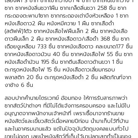
เลียงผา 3 ซาก ซากเขากวางป่า 4 ซาก ซากโคนเขากวาง 1
ซาก ซากหนังลิ่นชวา1ผืน ซากเกล็ดลิ่นชวา 258 ชิ้น ซาก
กระดองตะพาบ1ซาก ซากกระดองเต่าบึงหัวเหลือง 1 ซาก
หนังเสือดาว2 ผืน หนังหมีควาย 1 ผืน ซากเสือดำ
(สตัฟฟ์)1ตัว ซากหนังเสือไฟผืนเล็ก 2 ผืน ซากหนังเสือ
ดาวผืนเล็ก 2 ผืน ซากหนังเสือดาว/เสือดำ 368 ชิ้น ซาก
เดือยงูเหลือม 733 ชิ้น ซากหนังเสือดาว คละขนาด177 ชิ้น
ซากหนังเสือดาวม้วน 40 ชิ้น ซากหนังเสือไฟ 55 ชิ้น ซาก
หนังเสือดำม้วน 195 ชิ้น ซากตีนเสือดาวด้านขวา 1 ชิ้น
ตะกรุดหนังเสือไฟ 15 ชิ้น หนังเสือดาวเลี่ยมกรอบ
พลาสติก 20 ชิ้น ตะกรุดหนังเสือดำ 2 ชิ้น ผลิตภัณฑ์จาก
งาช้าง 6 ชิ้น
สอบปากคำนายไตรเวทย์ อ้อมทอง ให้การรับสารภาพว่า
ซากสัตว์ป่าต่างๆ ที่มีไม่ได้แจ้งการครอบครอง และไม่มีใบ
อนุญาตจากพนักงานเจ้าหน้าที่ เพราะซื้อมาจากร้านขาย
หนังสัตว์และเขี้ยวสัตว์เมื่อหลายปีก่อน นำมาเก็บไว้ที่บ้าน
และในอาศรมนานแล้ว แต่ในปัจจุบันวัตถุมงคลแบบทั่วไป
ขายไม่ออก เลยนำหนังสัตว์ที่เก็บไว้มาปลุกเสกทำเป็นของ