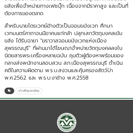
ขลังเพื่อจำหน่ายทางเฟซบุ๊ก เนื่องจากมีราคาสูง และเป็นที่
ต้องการของตลาด
สำหรับนายไตรเวทย์อ้างตัวเป็นจอมขมังเวท ศึกษา
เวทมนตร์คาถาจนมีอาคมแก่กล้า ปลุกเสกวัตถุมงคลเข้ม
ขลัง ได้รับฉายา “ฆราวาสจอมขมังเวทแห่งเมือง
สุพรรณบุรี” ที่ผ่านมาได้โฆษณาจำหน่ายวัตถุมงคลลงใน
นิตยสารพระเครื่องหลายฉบับ คุมตัวผู้ต้องหาพร้อมของ
กลางส่งพนักงานสอบสวน สภ.เมืองสุพรรณบุรี ดำเนิน
คดีในความผิดตาม พ.ร.บ.สงวนและคุ้มครองสัตว์ป่า
พ.ศ.2562 และ พ.ร.บ.งาช้าง พ.ศ.2558
ข่าวสิ่งแวดล้อม