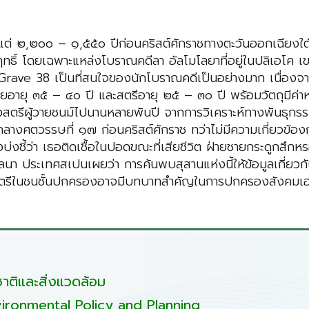
้งแต่ ๒,๒๐๐ – ๑,๕๕๐ ปีก่อนคริสต์ศักราชทางตะวันออกเฉียงใต้ข
ฤทธิ์ โดยเฉพาะแหล่งโบราณคดีลา อัลโมโลยาที่อยู่ในปลิเอโค เ
Grave 38 เป็นที่สนใจของนักโบราณคดีเป็นอย่างมาก เนื่องจาก
ชายอายุ ๓๕ – ๔๐ ปี และสตรีอายุ ๒๕ – ๓๐ ปี พร้อมวัตถุมีค่า
องสตรีผู้วายชนม์ไปนานหลายพันปี จากการวิเคราะห์ทางพันธุกรรม
วงกลางศตวรรษที่ ๑๗ ก่อนคริสต์ศักราช ทว่าไม่มีความเกี่ยวข้อ
งบ่งชี้ว่า เธอติดเชื้อในปอดขณะที่เสียชีวิต ฝ่ายชายกระดูกส
ซโลนา ประเทศสเปนเผยว่า การค้นพบสุสานแห่งนี้ให้ข้อมูลเกี่
้ว่า สตรีในชนชั้นปกครองอาจมีบทบาทสำคัญในการปกครองสังคมเอล
ติและสิ่งแวดล้อม
ironmental Policy and Planning