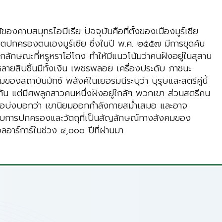
องคาบสมุทรไอบีเรีย ปัจจุบันคือที่ตั้งของเมืองมูร์เซีย
ขตปกครองตนเองมูร์เซีย ซึ่งในปี พ.ศ. ๒๕๕๗ มีการขุดค้น
ลักษณะที่หรูหราโอ่โถง ทำให้มีแนวโน้มว่าคนฝังอยู่ในสุสาน
หลายสิบชิ้นมีทั้งเงิน เพชรพลอย เครื่องประดับ ภาชนะ
ของสถาบันมักซ์ พลังค์ในเยอรมนีระบุว่า บุรุษและสตรีคู่นี้
งกัน แต่มีศพลูกสาวคนหนึ่งฝังอยู่ใกล้ๆ พวกเขา ส่วนสตรีคน
ึกหรอบ่งบอกว่า เขานิยมออกกำลังกายสม่ำเสมอ และอาจ
ยวกับการปกครองและวัตถุที่เป็นสัญลักษณ์ทางสังคมของ
อาร์การ์ในช่วง ๔,๐๐๐ ปีที่ผ่านมา