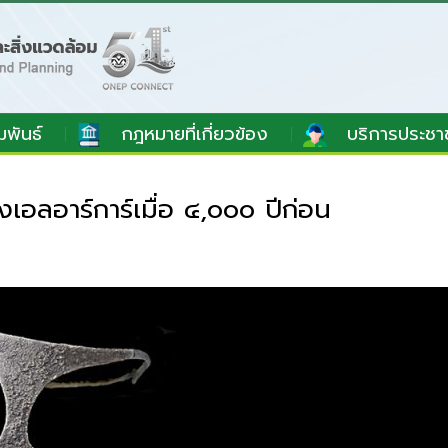
มพันธ์
กฎหมายที่เกี่ยวข้อง
บริการประชา
อลอาร์การ์เมื่อ ๔,๐๐๐ ปีก่อน