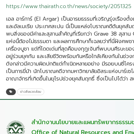
https://www.thairath.co.th/news/society/2051325
เอล อาร์การ์ (El Argar) เป็นอารยธรรมที่เจริญรุ่งเรืองตั
และอัลเมเรีย ประเทศสเปน นี่เป็นแหล่งโบราณคดีต้นยุคสัม
พบสิ่งของมีค่าและสุสานสำคัญที่เรียกว่า Grave 38 สุสาน 
แห่งนี้ต้องไม่ธรรมดา และผลการศึกษาก็เฉลยว่าที่นี่ฝังศพ
เครื่องบูชา แต่ที่โดดเด่นที่สุดคือมงกุฎเงินที่พบบนศีรษะข
อยู่ร่วมยุคกัน และเสียชีวิตพร้อมกันหรือใกล้เคียงกันในช่
ดังกล่าวมีความผิดปกติแต่กำเนิดหลายอย่าง มีรอยบนซี่โคร
เป็นการขี่ม้า นักโบราณคดีจากมหาวิทยาลัยอิสระแห่งบาร์เ
อาณาจักรที่เกิดขึ้นในยุโรปช่วงยุคสัมฤทธิ์ ซึ่งเป็นไปได
ข่าวสิ่งแวดล้อม
สำนักงานนโยบายและแผนทรัพยากรธรรมชา
Office of Natural Resources and Env