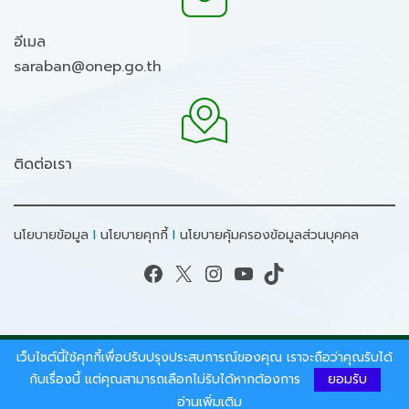
อีเมล
saraban@onep.go.th
ติดต่อเรา
นโยบายข้อมูล
I
นโยบายคุกกี้
I
นโยบายคุ้มครองข้อมูลส่วนบุคคล
Facebook
X
Instagram
YouTube
TikTok
เว็บไซต์นี้ใช้คุกกี้เพื่อปรับปรุงประสบการณ์ของคุณ เราจะถือว่าคุณรับได้
สงวนลิขสิทธิ์ © 2026 - สำนักงานนโยบายและแผน
ทรัพยากรธรรมชาติและสิ่งแวดล้อม.
กับเรื่องนี้ แต่คุณสามารถเลือกไม่รับได้หากต้องการ
ยอมรับ
อ่านเพิ่มเติม