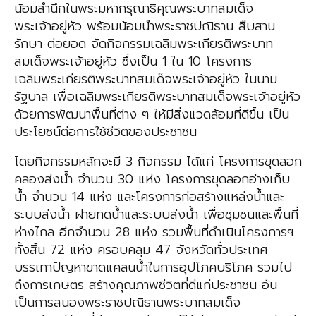
น้อมสำนึกในพระมหากรุณาธิคุณพระบาทสมเด็จ
พระเจ้าอยู่หัว พร้อมน้อมนำพระราชปณิธาน สืบสาน
รักษา ต่อยอด จัดกิจกรรมเฉลิมพระเกียรติพระบาท
สมเด็จพระเจ้าอยู่หัว ซึ่งเป็น 1 ใน 10 โครงการ
เฉลิมพระเกียรติพระบาทสมเด็จพระเจ้าอยู่หัว ในนาม
รัฐบาล เพื่อเฉลิมพระเกียรติพระบาทสมเด็จพระเจ้าอยู่หัว
ด้วยการพัฒนาพื้นที่ต่าง ๆ ให้มีสิ่งแวดล้อมที่ดีขึ้น เป็น
ประโยชน์ต่อการใช้ชีวิตของประชาชน
โดยกิจกรรมหลักจะมี 3 กิจกรรม ได้แก่ โครงการขุดลอก
คลองส่งน้ำ จำนวน 30 แห่ง โครงการขุดลอกอ่างเก็บ
น้ำ จำนวน 14 แห่ง และโครงการก่อสร้างแหล่งน้ำและ
ระบบส่งน้ำ ฝายทดน้ำและระบบส่งน้ำ เพื่อชุมชนและพื้นที่
ห่างไกล อีกจำนวน 28 แห่ง รวมพื้นที่ดำเนินโครงการฯ
ทั้งสิ้น 72 แห่ง ครอบคลุม 47 จังหวัดทั่วประเทศ
บรรเทาปัญหาขาดแคลนน้ำในการอุปโภคบริโภค รวมไป
ถึงการเกษตร สร้างคุณภาพชีวิตที่ดีแก่ประชาชน อัน
เป็นการสนองพระราชปณิธานพระบาทสมเด็จ