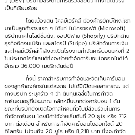
วี (DEV) บริษัทอิสระด้านการตรวจสอบว่าทำงานได้จริง
เป็นที่เรียบร้อย
โดยเบื้องต้น ไคลม์เวิร์คส์ มีองค์กรยักษ์ใหญ่เข้า
มาเป็นลูกค้ารายแรก ๆ ได้แก่ ไมโครซอฟต์ (Microsoft)
บริษัทเทคโนโลยีชื่อดัง, ชอปปิฟาย (Shopify) บริษัทด้าน
ธุรกิจอีคอมเมิร์ซ และสไตรป์ (Stripe) บริษัทด้านการเงิน
และไคลม์เวิร์คส์กำลังจะเปิดโรงงานกำจัดคาร์บอนแห่งที่ 2
ในประเทศไอซ์แลนด์ซึ่งจะช่วยกำจัดคาร์บอนไดออกไซด์ได้
อีกราว 36,000 เมตริกตันต่อปี
ทั้งนี้ ราคาสำหรับการกำจัดและจัดเก็บคาร์บอน
ของลูกค้าองค์กรในแต่ละราย ไม่ได้มีเปิดเผยสาธารณะ แต่
ทางบริษัท ระบุคร่าว ๆ ว่า ต้นทุนเฉลี่ยในการกำจัด
คาร์บอนอยู่ที่ประมาณ หลักหมื่นบาทต่อคาร์บอน 1 ตัน
ขณะที่บริษัทยังเปิดโอกาสให้คนทั่วไปมีส่วนร่วมในการ
กำจัดคาร์บอน โดยมีค่าใช้จ่ายเริ่มต้นที่ 20 ยูโร หรือ 712
บาท ต่อเดือน สำหรับการกำจัดคาร์บอนไดออกไซด์ 20
กิโลกรัม ไปจนถึง 20 ยูโร หรือ 8,218 บาท ซึ่งจะกำจัด