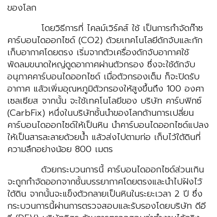
ของโลก
โดยวิธีการที่ ไคลม์เวิร์คส์ ใช้ เป็นการกำจัดก๊าซ
คาร์บอนไดออกไซด์ (CO2) ด้วยเทคโนโลยีดักจับและกัก
เก็บอากาศโดยตรง เริ่มจากตัวเครื่องดักจับอากาศใช้
พัดลมขนาดใหญ่ดูดอากาศผ่านตัวกรอง ซึ่งจะใช้ดักจับ
อนุภาคคาร์บอนไดออกไซด์ เมื่อตัวกรองเต็ม ก็จะปิดรับ
อากาศ แล้วเพิ่มอุณหภูมิตัวกรองให้สูงขึ้นถึง 100 องศา
เซลเซียส จากนั้น จะใช้เทคโนโลยีของ บริษัท คาร์บฟิกซ์
(CarbFix) หนึ่งในบริษัทชั้นนำของโลกด้านการเปลี่ยน
คาร์บอนไดออกไซด์ให้เป็นหิน นำคาร์บอนไดออกไซด์แปลง
ให้เป็นสารละลายด้วยน้ำ แล้วส่งไปตามท่อ เก็บไว้ใต้ดินที่
ความลึกอย่างน้อย 800 เมตร
ด้วยกระบวนการนี้ คาร์บอนไดออกไซด์ส่วนเกิน
จะถูกกำจัดออกจากชั้นบรรยากาศโดยตรงและนำไปฝังไว้
ใต้ดิน จากนั้นจะแข็งตัวกลายเป็นหินในระยะเวลา 2 ปี ซึ่ง
กระบวนการนี้ผ่านการตรวจสอบและรับรองโดยบริษัท ดีอี