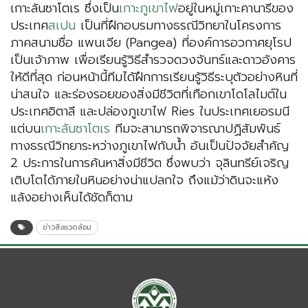
เกาะลันซาโตเร ซึ่งเป็น
เกาะภูเขาไฟ
อยู่ในหมู่เกาะคานารีของ
ประเทศ
สเปน
เป็นที่ฝึกอบรมทางธรณีวิทยาในโครงการ
ภาคสนามชื่อ แพนเจีย (Pangea) ที่องค์การอวกาศยุโรป
เป็นเจ้าภาพ เพื่อเรียนรู้วิธีสำรวจดวงจันทร์และดาวอังคาร
ให้ดีที่สุด ก่อนหน้านี้ทีมได้ฝึกการเรียนรู้วิธีระบุตัวอย่างหินที่
น่าสนใจ และร่องรอยของสิ่งมีชีวิตที่เทือกเขาโดโลไมต์ใน
ประเทศอิตาลี และปล่องภูเขาไฟ Ries ในประเทศเยอรมนี
แต่บน
เกาะลันซาโตเร
ทีมจะสามารถพิจารณาปฏิสัมพันธ์
ทางธรณีวิทยาระหว่างภูเขาไฟกับน้ำ อันเป็นปัจจัยสำคัญ
2 ประการในการค้นหาสิ่งมีชีวิต ซึ่งพบว่า จุลินทรีย์เจริญ
เติบโตได้ภายในหินอย่างน่าแปลกใจ ถึงแม้ว่าดินจะแห้ง
แล้งอย่างเห็นได้ชัดก็ตาม
ข่าวสิ่งแวดล้อม