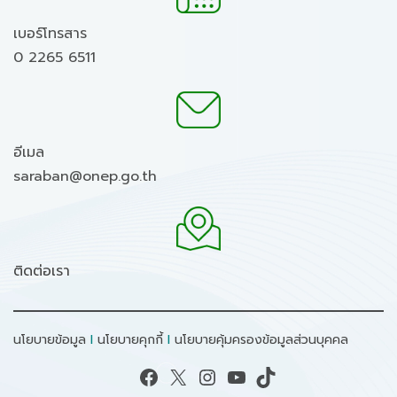
เบอร์โทรสาร
0 2265 6511
อีเมล
saraban@onep.go.th
ติดต่อเรา
นโยบายข้อมูล
I
นโยบายคุกกี้
I
นโยบายคุ้มครองข้อมูลส่วนบุคคล
Facebook
X
Instagram
YouTube
TikTok