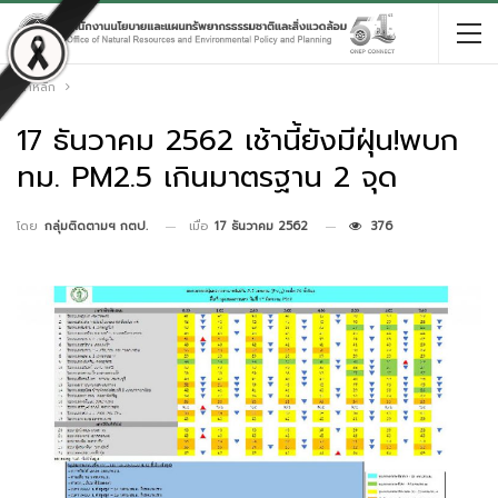
หน้าหลัก
17 ธันวาคม 2562 เช้านี้ยังมีฝุ่น!พบก
ทม. PM2.5 เกินมาตรฐาน 2 จุด
เมื่อ
17 ธันวาคม 2562
376
โดย
กลุ่มติดตามฯ กตป.